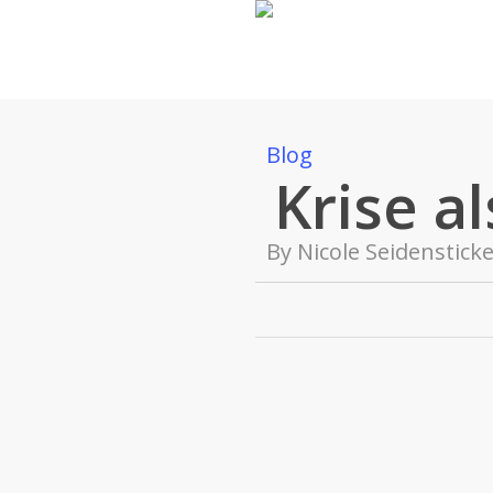
Skip
to
main
content
Blog
Krise a
By
Nicole Seidenstick