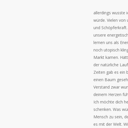
allerdings wusste 
würde. Vielen von
und Schöpferkraft. 
unsere energetisch
lernen uns als Ene
noch utopisch klin
Markt kamen. Hätt
der natürliche Lau
Zeiten gab es ein
einen Baum gesehe
Verstand zwar wund
deinem Herzen füh
Ich möchte dich h
schenken. Was wün
Mensch zu sein, de
es mit der Welt. Wi