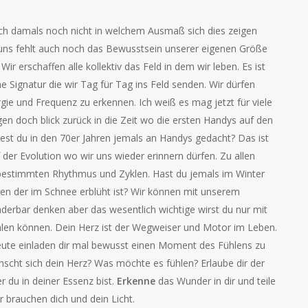
ich damals noch nicht in welchem Ausmaß sich dies zeigen
 uns fehlt auch noch das Bewusstsein unserer eigenen Größe
Wir erschaffen alle kollektiv das Feld in dem wir leben. Es ist
e Signatur die wir Tag für Tag ins Feld senden. Wir dürfen
rgie und Frequenz zu erkennen. Ich weiß es mag jetzt für viele
gen doch blick zurück in die Zeit wo die ersten Handys auf den
est du in den 70er Jahren jemals an Handys gedacht? Das ist
f der Evolution wo wir uns wieder erinnern dürfen. Zu allen
 bestimmten Rhythmus und Zyklen. Hast du jemals im Winter
n der im Schnee erblüht ist? Wir können mit unserem
erbar denken aber das wesentlich wichtige wirst du nur mit
len können. Dein Herz ist der Wegweiser und Motor im Leben.
eute einladen dir mal bewusst einen Moment des Fühlens zu
scht sich dein Herz? Was möchte es fühlen? Erlaube dir der
r du in deiner Essenz bist.
Erkenne
das Wunder in dir und teile
r brauchen dich und dein Licht.