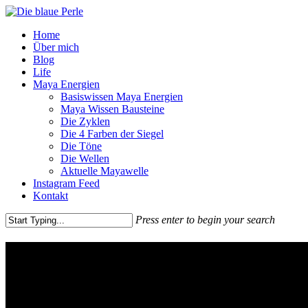
Skip
to
Menu
Home
main
Über mich
content
Blog
Life
Maya Energien
Basiswissen Maya Energien
Maya Wissen Bausteine
Die Zyklen
Die 4 Farben der Siegel
Die Töne
Die Wellen
Aktuelle Mayawelle
Instagram Feed
Kontakt
Press enter to begin your search
Close
Search
Herzlich Willkommen!