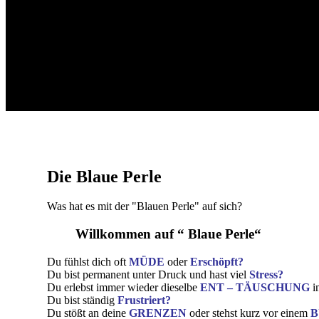
Die Blaue Perle
Was hat es mit der "Blauen Perle" auf sich?
Willkommen auf “ Blaue Perle“
Du fühlst dich oft
MÜDE
oder
Erschöpft?
Du bist permanent unter Druck und hast viel
Stress?
Du erlebst immer wieder dieselbe
ENT – TÄUSCHUNG
i
Du bist ständig
Frustriert?
Du stößt an deine
GRENZEN
oder stehst kurz vor einem
B