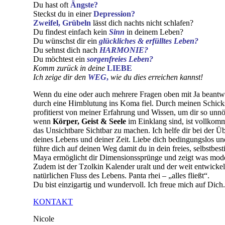
Du hast oft
Ängste?
Steckst du in einer
Depression?
Zweifel, Grübeln
lässt dich nachts nicht schlafen?
Du findest einfach kein
Sinn
in deinem Leben?
Du wünschst dir ein
glückliches & erfülltes Leben?
Du sehnst dich nach
HARMONIE?
Du möchtest ein
sorgenfreies Leben?
Komm zurück in deine
LIEBE
Ich zeige dir den
WEG
,
wie du dies erreichen kannst!
Wenn du eine oder auch mehrere Fragen oben mit Ja beantwort
durch eine Hirnblutung ins Koma fiel. Durch meinen Schic
profitierst von meiner Erfahrung und Wissen, um dir so unnö
wenn
Körper, Geist & Seele
im Einklang sind, ist vollko
das Unsichtbare Sichtbar zu machen. Ich helfe dir bei der
deines Lebens und deiner Zeit. Liebe dich bedingungslos 
führe dich auf deinen Weg damit du in dein freies, selbst
Maya ermöglicht dir Dimensionssprünge und zeigt was mod
Zudem ist der Tzolkin Kalender uralt und der weit entwick
natürlichen Fluss des Lebens. Panta rhei – „alles fließt“.
Du bist einzigartig und wundervoll. Ich freue mich auf Dich
KONTAKT
Nicole