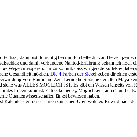
et hast, dann bist du richtig bei mir. Ich helfe dir von Herzen gerne
ksalsschlag und damit verbundene Nahtod-Erfahrung bekam ich noch ei
tige Wege zu ersparen. Hinzu kommt, dass wir gerade kollektiv dabei s
mmene Gesundheit möglich.
Die 4 Farben der Siegel
geben dir einen erst
 Überwindung vom Raum und Zeit. Lerne die Sprache der alten Maya ke
und siehe was ALLES MÖGLICH IST. Es gibt ein Wissen jenseits von R
bestimmtes Leben kommst. Entdecke neue „ Möglichkeitsräume“ und entwi
erne Quantenwissenschaften längst bewiesen haben.
elst Kalender der meso – amerikanischen Ureinwohner. Er wird nach de
.