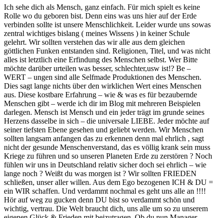
Ich sehe dich als Mensch, ganz einfach. Für mich spielt es keine
Rolle wo du geboren bist. Denn eins was uns hier auf der Erde
verbinden sollte ist unsere Menschlichkeit. Leider wurde uns sowas
zentral wichtiges bislang ( meines Wissens ) in keiner Schule
gelehrt. Wir sollten verstehen das wir alle aus dem gleichen
göttlichen Funken entstanden sind. Religionen, Titel, und was nicht
alles ist letztlich eine Erfindung des Menschen selbst. Wer Bitte
möchte darüber urteilen was besser, schlechter,usw ist!? Be –
WERT – ungen sind alle Selfmade Produktionen des Menschen.
Dies sagt lange nichts über den wirklichen Wert eines Menschen
aus. Diese kostbare Erfahrung – wie & was es für bezaubernde
Menschen gibt – werde ich dir im Blog mit mehreren Beispielen
darlegen. Mensch ist Mensch und ein jeder trägt im grunde seines
Herzens dasselbe in sich – die universale LIEBE. Jeder möchte auf
seiner tiefsten Ebene gesehen und geliebt werden. Wir Menschen
sollten langsam anfangen das zu erkennen denn mal ehrlich , sagt
nicht der gesunde Menschenverstand, das es völlig krank sein muss
Kriege zu führen und so unseren Planeten Erde zu zerstören ? Noch
fühlen wir uns in Deutschland relativ sicher doch sei ehrlich – wie
lange noch ? Weißt du was morgen ist ? Wir sollten FRIEDEN
schließen, unser aller willen. Aus dem Ego bezogenen ICH & DU =
ein WIR schaffen. Und verdammt nochmal es geht uns alle an !!!!
Hör auf weg zu gucken denn DU bist so verdammt schön und
wichtig, vertrau. Die Welt braucht dich, uns alle um so zu unserem
eigenen Glück & Frieden mit beizutragen. Ob du nun Manager,