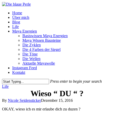
Skip
to
Menu
Home
main
Über mich
content
Blog
Life
Maya Energien
Basiswissen Maya Energien
Maya Wissen Bausteine
Die Zyklen
Die 4 Farben der Siegel
Die Töne
Die Wellen
Aktuelle Mayawelle
Instagram Feed
Kontakt
Press enter to begin your search
Close
Life
Search
Wieso “ DU “ ?
By
Nicole Seidensticker
Dezember 15, 2016
OKAY, wieso ich es mir erlaube dich zu duzen ?