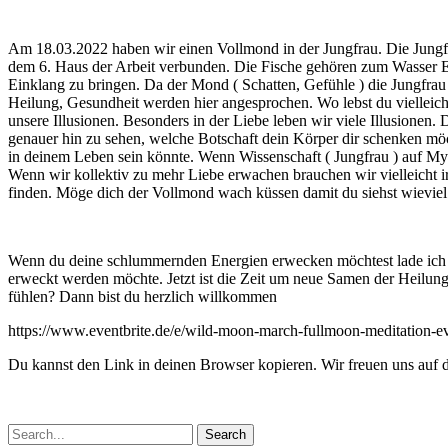
Am 18.03.2022 haben wir einen Vollmond in der Jungfrau. Die Jungfra
dem 6. Haus der Arbeit verbunden. Die Fische gehören zum Wasser El
Einklang zu bringen. Da der Mond ( Schatten, Gefühle ) die Jungfrau 
Heilung, Gesundheit werden hier angesprochen. Wo lebst du vielleicht 
unsere Illusionen. Besonders in der Liebe leben wir viele Illusione
genauer hin zu sehen, welche Botschaft dein Körper dir schenken möc
in deinem Leben sein könnte. Wenn Wissenschaft ( Jungfrau ) auf Myst
Wenn wir kollektiv zu mehr Liebe erwachen brauchen wir vielleicht 
finden. Möge dich der Vollmond wach küssen damit du siehst wieviel L
Wenn du deine schlummernden Energien erwecken möchtest lade ich di
erweckt werden möchte. Jetzt ist die Zeit um neue Samen der Heilung 
fühlen? Dann bist du herzlich willkommen
https://www.eventbrite.de/e/wild-moon-march-fullmoon-meditation-e
Du kannst den Link in deinen Browser kopieren. Wir freuen uns auf d
Search