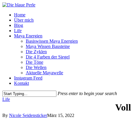
Skip
to
Menu
Home
main
Über mich
content
Blog
Life
Maya Energien
Basiswissen Maya Energien
Maya Wissen Bausteine
Die Zyklen
Die 4 Farben der Siegel
Die Töne
Die Wellen
Aktuelle Mayawelle
Instagram Feed
Kontakt
Press enter to begin your search
Close
Life
Search
Vol
By
Nicole Seidensticker
März 15, 2022