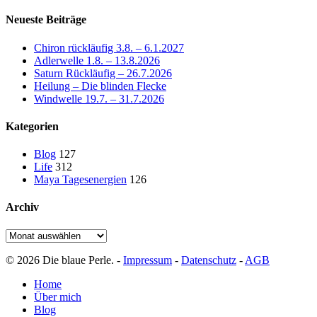
Neueste Beiträge
Chiron rückläufig 3.8. – 6.1.2027
Adlerwelle 1.8. – 13.8.2026
Saturn Rückläufig – 26.7.2026
Heilung – Die blinden Flecke
Windwelle 19.7. – 31.7.2026
Kategorien
Blog
127
Life
312
Maya Tagesenergien
126
Archiv
Archiv
© 2026 Die blaue Perle. -
Impressum
-
Datenschutz
-
AGB
Close
Home
Menu
Über mich
Blog