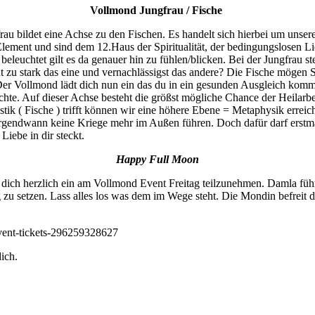
Vollmond Jungfrau / Fische
u bildet eine Achse zu den Fischen. Es handelt sich hierbei um unser
ement und sind dem 12.Haus der Spiritualität, der bedingungslosen Lie
beleuchtet gilt es da genauer hin zu fühlen/blicken. Bei der Jungfrau
zu stark das eine und vernachlässigst das andere? Die Fische mögen Sti
n. Der Vollmond lädt dich nun ein das du in ein gesunden Ausgleich kom
hte. Auf dieser Achse besteht die größst mögliche Chance der Heilarb
ik ( Fische ) trifft können wir eine höhere Ebene = Metaphysik erreic
irgendwann keine Kriege mehr im Außen führen. Doch dafür darf erstma
iebe in dir steckt.
Happy Full Moon
ch herzlich ein am Vollmond Event Freitag teilzunehmen. Damla führt
zu setzen. Lass alles los was dem im Wege steht. Die Mondin befreit di
vent-tickets-296259328627
ich.