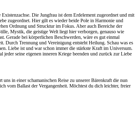
e Existenzachse. Die Jungfrau ist dem Erdelement zugeordnet und mit
be zugeordnet. Hier gilt es wieder beide Pole in Harmonie und
 stehen Ordnung und Strucktur im Fokus. Aber auch Bereiche der
lle, Mystik, die geistige Welt liegt hier verborgen, genauso wie
mst. Gerade bei körperlichen Beschwerden, wäre es gut einmal
eit. Durch Trennung und Vereinigung entsteht Heilung. Schau was es
hen. Liebe ist und war schon immer die stärkste Kraft im Universum.
l jeder seine eigenen inneren Kriege beenden und zurück zur Liebe
 uns in einer schamanischen Reise zu unserer Bärenkraft die nun
ch vom Ballast der Vergangenheit. Möchtest du dich leichter, freier