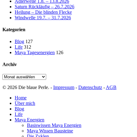
Adlerwelle 1.8. – 13.8.2026
Saturn Rückläufig – 26.7.2026
Heilung – Die blinden Flecke
Windwelle 19.7. – 31.7.2026
Kategorien
Blog
127
Life
312
Maya Tagesenergien
126
Archiv
Archiv
© 2026 Die blaue Perle. -
Impressum
-
Datenschutz
-
AGB
Close
Home
Menu
Über mich
Blog
Life
Maya Energien
Basiswissen Maya Energien
Maya Wissen Bausteine
Die Zyklen