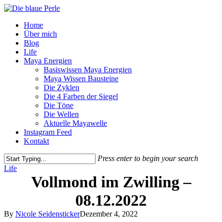
Skip
to
Menu
Home
main
Über mich
content
Blog
Life
Maya Energien
Basiswissen Maya Energien
Maya Wissen Bausteine
Die Zyklen
Die 4 Farben der Siegel
Die Töne
Die Wellen
Aktuelle Mayawelle
Instagram Feed
Kontakt
Press enter to begin your search
Close
Life
Search
Vollmond im Zwilling –
08.12.2022
By
Nicole Seidensticker
Dezember 4, 2022