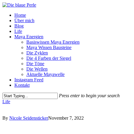
Skip
to
Menu
Home
main
Über mich
content
Blog
Life
Maya Energien
Basiswissen Maya Energien
Maya Wissen Bausteine
Die Zyklen
Die 4 Farben der Siegel
Die Töne
Die Wellen
Aktuelle Mayawelle
Instagram Feed
Kontakt
Press enter to begin your search
Close
Life
Search
By
Nicole Seidensticker
November 7, 2022