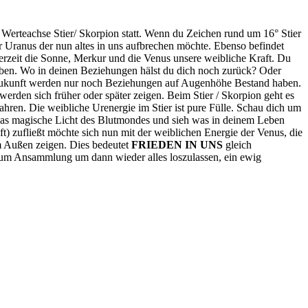
 Werteachse Stier/ Skorpion statt. Wenn du Zeichen rund um 16° Stier
er Uranus der nun altes in uns aufbrechen möchte. Ebenso befindet
rzeit die Sonne, Merkur und die Venus unsere weibliche Kraft. Du
u leben. Wo in deinen Beziehungen hälst du dich noch zurück? Oder
er Zukunft werden nur noch Beziehungen auf Augenhöhe Bestand haben.
erden sich früher oder später zeigen. Beim Stier / Skorpion geht es
ahren. Die weibliche Urenergie im Stier ist pure Fülle. Schau dich um
in das magische Licht des Blutmondes und sieh was in deinem Leben
) zufließt möchte sich nun mit der weiblichen Energie der Venus, die
 im Außen zeigen. Dies bedeutet
FRIEDEN IN UNS
gleich
 um Ansammlung um dann wieder alles loszulassen, ein ewig