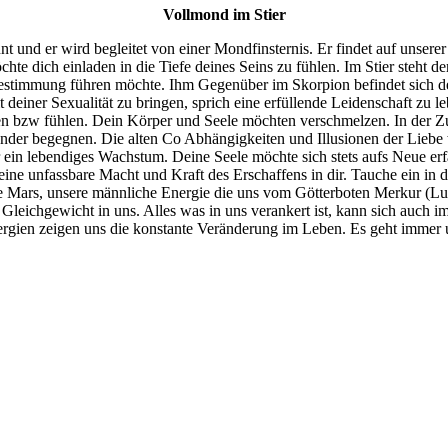
Vollmond im Stier
und er wird begleitet von einer Mondfinsternis. Er findet auf unserer
te dich einladen in die Tiefe deines Seins zu fühlen. Im Stier steht d
Bestimmung führen möchte. Ihm Gegenüber im Skorpion befindet sich de
it deiner Sexualität zu bringen, sprich eine erfüllende Leidenschaft z
nsehen bzw fühlen. Dein Körper und Seele möchten verschmelzen. In d
nder begegnen. Die alten Co Abhängigkeiten und Illusionen der Liebe w
 ein lebendiges Wachstum. Deine Seele möchte sich stets aufs Neue erf
tzt eine unfassbare Macht und Kraft des Erschaffens in dir. Tauche ein 
ge Mars, unsere männliche Energie die uns vom Götterboten Merkur (Luft
s Gleichgewicht in uns. Alles was in uns verankert ist, kann sich auch
ergien zeigen uns die konstante Veränderung im Leben. Es geht immer