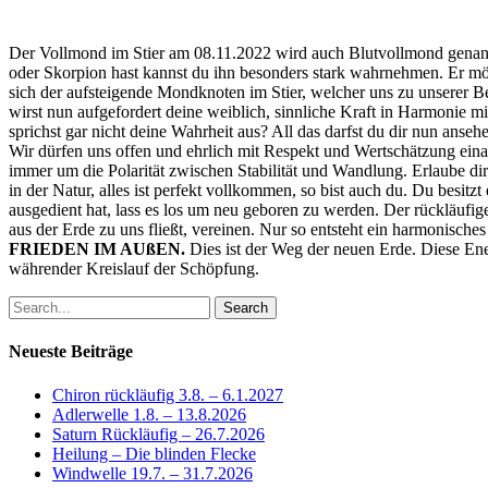
Der Vollmond im Stier am 08.11.2022 wird auch Blutvollmond genannt 
oder Skorpion hast kannst du ihn besonders stark wahrnehmen. Er möch
sich der aufsteigende Mondknoten im Stier, welcher uns zu unserer 
wirst nun aufgefordert deine weiblich, sinnliche Kraft in Harmonie m
sprichst gar nicht deine Wahrheit aus? All das darfst du dir nun a
Wir dürfen uns offen und ehrlich mit Respekt und Wertschätzung eina
immer um die Polarität zwischen Stabilität und Wandlung. Erlaube dir
in der Natur, alles ist perfekt vollkommen, so bist auch du. Du besi
ausgedient hat, lass es los um neu geboren zu werden. Der rückläufi
aus der Erde zu uns fließt, vereinen. Nur so entsteht ein harmonische
FRIEDEN IM AUßEN.
Dies ist der Weg der neuen Erde. Diese En
währender Kreislauf der Schöpfung.
Search
Neueste Beiträge
Chiron rückläufig 3.8. – 6.1.2027
Adlerwelle 1.8. – 13.8.2026
Saturn Rückläufig – 26.7.2026
Heilung – Die blinden Flecke
Windwelle 19.7. – 31.7.2026