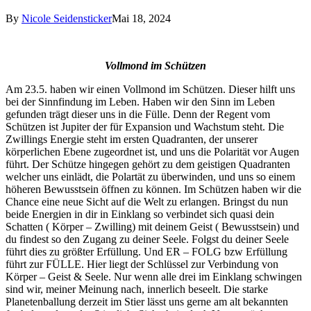
By
Nicole Seidensticker
Mai 18, 2024
Vollmond im Schützen
Am 23.5. haben wir einen Vollmond im Schützen. Dieser hilft uns
bei der Sinnfindung im Leben. Haben wir den Sinn im Leben
gefunden trägt dieser uns in die Fülle. Denn der Regent vom
Schützen ist Jupiter der für Expansion und Wachstum steht. Die
Zwillings Energie steht im ersten Quadranten, der unserer
körperlichen Ebene zugeordnet ist, und uns die Polarität vor Augen
führt. Der Schütze hingegen gehört zu dem geistigen Quadranten
welcher uns einlädt, die Polartät zu überwinden, und uns so einem
höheren Bewusstsein öffnen zu können. Im Schützen haben wir die
Chance eine neue Sicht auf die Welt zu erlangen. Bringst du nun
beide Energien in dir in Einklang so verbindet sich quasi dein
Schatten ( Körper – Zwilling) mit deinem Geist ( Bewusstsein) und
du findest so den Zugang zu deiner Seele. Folgst du deiner Seele
führt dies zu größter Erfüllung. Und ER – FOLG bzw Erfüllung
führt zur FÜLLE. Hier liegt der Schlüssel zur Verbindung von
Körper – Geist & Seele. Nur wenn alle drei im Einklang schwingen
sind wir, meiner Meinung nach, innerlich beseelt. Die starke
Planetenballung derzeit im Stier lässt uns gerne am alt bekannten