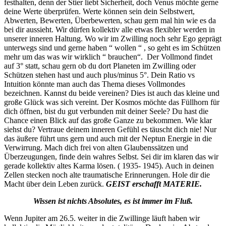
festhalten, denn der Stier liebt Sicherheit, doch Venus möchte gerne
deine Werte überprüfen. Werte können sein dein Selbstwert,
Abwerten, Bewerten, Überbewerten, schau gern mal hin wie es da
bei dir aussieht. Wir dürfen kollektiv alle etwas flexibler werden in
unserer inneren Haltung. Wo wir im Zwilling noch sehr Ego geprägt
unterwegs sind und gerne haben “ wollen “ , so geht es im Schützen
mehr um das was wir wirklich “ brauchen“. Der Vollmond findet
auf 3° statt, schau gern ob du dort Planeten im Zwilling oder
Schützen stehen hast und auch plus/minus 5°. Dein Ratio vs
Intuition könnte man auch das Thema dieses Vollmondes
bezeichnen. Kannst du beide vereinen? Dies ist auch das kleine und
große Glück was sich vereint. Der Kosmos möchte das Füllhorn für
dich öffnen, bist du gut verbunden mit deiner Seele? Du hast die
Chance einen Blick auf das große Ganze zu bekommen. Wie klar
siehst du? Vertraue deinem inneren Gefühl es täuscht dich nie! Nur
das äußere führt uns gern und auch mit der Neptun Energie in die
Verwirrung. Mach dich frei von alten Glaubenssätzen und
Überzeugungen, finde dein wahres Selbst. Sei dir im klaren das wir
gerade kollektiv altes Karma lösen. ( 1935- 1945). Auch in deinen
Zellen stecken noch alte traumatische Erinnerungen. Hole dir die
Macht über dein Leben zurück.
GEIST erschafft MATERIE.
Wissen ist nichts Absolutes, es ist immer im Fluß.
Wenn Jupiter am 26.5. weiter in die Zwillinge läuft haben wir