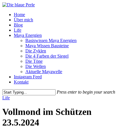
Skip
to
Menu
Home
main
Über mich
content
Blog
Life
Maya Energien
Basiswissen Maya Energien
Maya Wissen Bausteine
Die Zyklen
Die 4 Farben der Siegel
Die Töne
Die Wellen
Aktuelle Mayawelle
Instagram Feed
Kontakt
Press enter to begin your search
Close
Life
Search
Vollmond im Schützen
23.5.2024