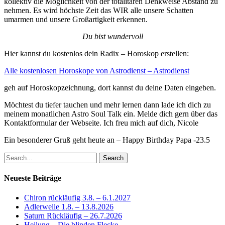
kollektiv die Möglichkeit von der totalitären Denkweise Abstand zu
nehmen. Es wird höchste Zeit das WIR alle unsere Schatten
umarmen und unsere Großartigkeit erkennen.
Du bist wundervoll
Hier kannst du kostenlos dein Radix – Horoskop erstellen:
Alle kostenlosen Horoskope von Astrodienst – Astrodienst
geh auf Horoskopzeichnung, dort kannst du deine Daten eingeben.
Möchtest du tiefer tauchen und mehr lernen dann lade ich dich zu
meinem monatlichen Astro Soul Talk ein. Melde dich gern über das
Kontaktformular der Webseite. Ich freu mich auf dich, Nicole
Ein besonderer Gruß geht heute an – Happy Birthday Papa -23.5
Search
Neueste Beiträge
Chiron rückläufig 3.8. – 6.1.2027
Adlerwelle 1.8. – 13.8.2026
Saturn Rückläufig – 26.7.2026
Heilung – Die blinden Flecke