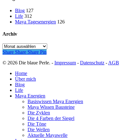
Blog
127
Life
312
Maya Tagesenergien
126
Archiv
Archiv
Share
Share
Share
Pin
© 2026 Die blaue Perle. -
Impressum
-
Datenschutz
-
AGB
Close
Home
Menu
Über mich
Blog
Life
Maya Energien
Basiswissen Maya Energien
Maya Wissen Bausteine
Die Zyklen
Die 4 Farben der Siegel
Die Töne
Die Wellen
Aktuelle Mayawelle