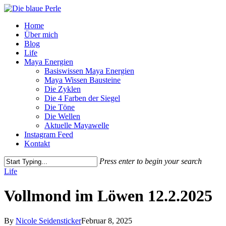
Skip
to
Menu
Home
main
Über mich
content
Blog
Life
Maya Energien
Basiswissen Maya Energien
Maya Wissen Bausteine
Die Zyklen
Die 4 Farben der Siegel
Die Töne
Die Wellen
Aktuelle Mayawelle
Instagram Feed
Kontakt
Press enter to begin your search
Close
Life
Search
Vollmond im Löwen 12.2.2025
By
Nicole Seidensticker
Februar 8, 2025