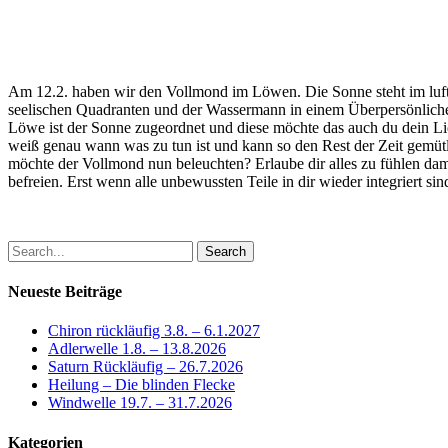
Am 12.2. haben wir den Vollmond im Löwen. Die Sonne steht im luf
seelischen Quadranten und der Wassermann in einem Überpersönlichen.
Löwe ist der Sonne zugeordnet und diese möchte das auch du dein Licht
weiß genau wann was zu tun ist und kann so den Rest der Zeit gemütli
möchte der Vollmond nun beleuchten? Erlaube dir alles zu fühlen da
befreien. Erst wenn alle unbewussten Teile in dir wieder integriert si
Search
Neueste Beiträge
Chiron rückläufig 3.8. – 6.1.2027
Adlerwelle 1.8. – 13.8.2026
Saturn Rückläufig – 26.7.2026
Heilung – Die blinden Flecke
Windwelle 19.7. – 31.7.2026
Kategorien