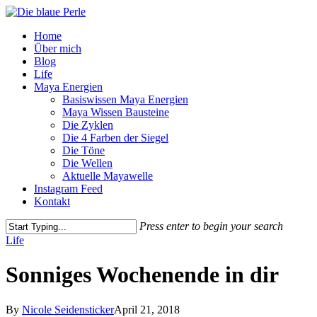
Skip
to
Menu
Home
main
Über mich
content
Blog
Life
Maya Energien
Basiswissen Maya Energien
Maya Wissen Bausteine
Die Zyklen
Die 4 Farben der Siegel
Die Töne
Die Wellen
Aktuelle Mayawelle
Instagram Feed
Kontakt
Press enter to begin your search
Close
Life
Search
Sonniges Wochenende in dir
By
Nicole Seidensticker
April 21, 2018