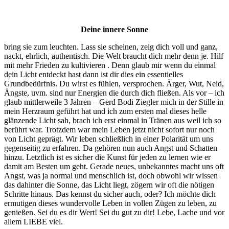
Deine innere Sonne
bring sie zum leuchten. Lass sie scheinen, zeig dich voll und ganz,
nackt, ehrlich, authentisch. Die Welt braucht dich mehr denn je. Hilf
mit mehr Frieden zu kultivieren . Denn glaub mir wenn du einmal
dein Licht entdeckt hast dann ist dir dies ein essentielles
Grundbedürfnis. Du wirst es fühlen, versprochen. Ärger, Wut, Neid,
Ängste, uvm. sind nur Energien die durch dich fließen. Als vor – ich
glaub mittlerweile 3 Jahren – Gerd Bodi Ziegler mich in der Stille in
mein Herzraum geführt hat und ich zum ersten mal dieses helle
glänzende Licht sah, brach ich erst einmal in Tränen aus weil ich so
berührt war. Trotzdem war mein Leben jetzt nicht sofort nur noch
von Licht geprägt. Wir leben schließlich in einer Polarität um uns
gegenseitig zu erfahren. Da gehören nun auch Angst und Schatten
hinzu. Letztlich ist es sicher die Kunst für jeden zu lernen wie er
damit am Besten um geht. Gerade neues, unbekanntes macht uns oft
Angst, was ja normal und menschlich ist, doch obwohl wir wissen
das dahinter die Sonne, das Licht liegt, zögern wir oft die nötigen
Schritte hinaus. Das kennst du sicher auch, oder? Ich möchte dich
ermutigen dieses wundervolle Leben in vollen Zügen zu leben, zu
genießen. Sei du es dir Wert! Sei du gut zu dir! Lebe, Lache und vor
allem LIEBE viel.