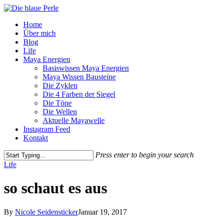
Skip
to
Menu
Home
main
Über mich
content
Blog
Life
Maya Energien
Basiswissen Maya Energien
Maya Wissen Bausteine
Die Zyklen
Die 4 Farben der Siegel
Die Töne
Die Wellen
Aktuelle Mayawelle
Instagram Feed
Kontakt
Press enter to begin your search
Close
Life
Search
so schaut es aus
By
Nicole Seidensticker
Januar 19, 2017