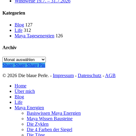
Windwelle 19.7. – 31.7.2026
Kategorien
Blog
127
Life
312
Maya Tagesenergien
126
Archiv
Archiv
Share
Share
Share
Pin
© 2026 Die blaue Perle. -
Impressum
-
Datenschutz
-
AGB
Close
Home
Menu
Über mich
Blog
Life
Maya Energien
Basiswissen Maya Energien
Maya Wissen Bausteine
Die Zyklen
Die 4 Farben der Siegel
Die Töne