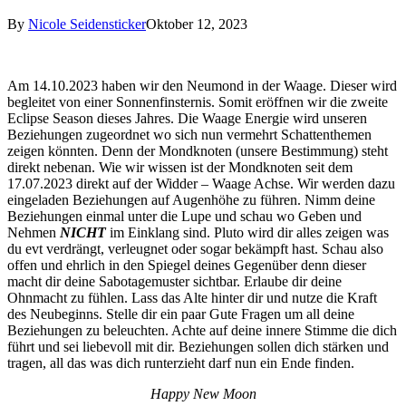
By
Nicole Seidensticker
Oktober 12, 2023
Am 14.10.2023 haben wir den Neumond in der Waage. Dieser wird
begleitet von einer Sonnenfinsternis. Somit eröffnen wir die zweite
Eclipse Season dieses Jahres. Die Waage Energie wird unseren
Beziehungen zugeordnet wo sich nun vermehrt Schattenthemen
zeigen könnten. Denn der Mondknoten (unsere Bestimmung) steht
direkt nebenan. Wie wir wissen ist der Mondknoten seit dem
17.07.2023 direkt auf der Widder – Waage Achse. Wir werden dazu
eingeladen Beziehungen auf Augenhöhe zu führen. Nimm deine
Beziehungen einmal unter die Lupe und schau wo Geben und
Nehmen
NICHT
im Einklang sind. Pluto wird dir alles zeigen was
du evt verdrängt, verleugnet oder sogar bekämpft hast. Schau also
offen und ehrlich in den Spiegel deines Gegenüber denn dieser
macht dir deine Sabotagemuster sichtbar. Erlaube dir deine
Ohnmacht zu fühlen. Lass das Alte hinter dir und nutze die Kraft
des Neubeginns. Stelle dir ein paar Gute Fragen um all deine
Beziehungen zu beleuchten. Achte auf deine innere Stimme die dich
führt und sei liebevoll mit dir. Beziehungen sollen dich stärken und
tragen, all das was dich runterzieht darf nun ein Ende finden.
Happy New Moon