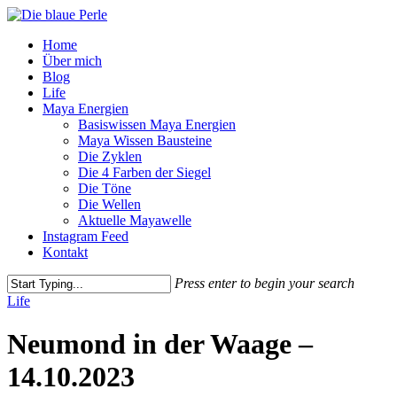
Skip
to
Menu
Home
main
Über mich
content
Blog
Life
Maya Energien
Basiswissen Maya Energien
Maya Wissen Bausteine
Die Zyklen
Die 4 Farben der Siegel
Die Töne
Die Wellen
Aktuelle Mayawelle
Instagram Feed
Kontakt
Press enter to begin your search
Close
Life
Search
Neumond in der Waage –
14.10.2023