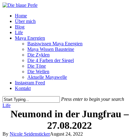
Skip
to
Menu
Home
main
Über mich
content
Blog
Life
Maya Energien
Basiswissen Maya Energien
Maya Wissen Bausteine
Die Zyklen
Die 4 Farben der Siegel
Die Töne
Die Wellen
Aktuelle Mayawelle
Instagram Feed
Kontakt
Press enter to begin your search
Close
Life
Search
Neumond in der Jungfrau –
27.08.2022
By
Nicole Seidensticker
August 24, 2022