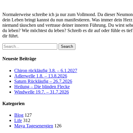
Normalerweise schreibe ich ja nur zum Vollmond. Da dieser Neumond al
dein Leben bringt kannst du nun manifestieren. Was immer dein Herz 
niemand täuschen und vertraue deiner inneren Führung. Du wirst seh
du leben? Wie möchtest du leben? Schreib es dir auf oder fühle es tie
dir führt.
Search
Neueste Beiträge
Chiron rückläufig 3.8. – 6.1.2027
Adlerwelle 1.8. – 13.8.2026
Saturn Rückläufig – 26.7.2026
Heilung – Die blinden Flecke
Windwelle 19.7. – 31.7.2026
Kategorien
Blog
127
Life
312
Maya Tagesenergien
126