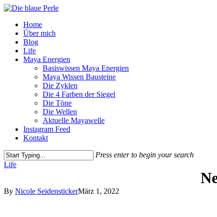
Skip
to
Menu
Home
main
Über mich
content
Blog
Life
Maya Energien
Basiswissen Maya Energien
Maya Wissen Bausteine
Die Zyklen
Die 4 Farben der Siegel
Die Töne
Die Wellen
Aktuelle Mayawelle
Instagram Feed
Kontakt
Press enter to begin your search
Close
Life
Search
Ne
By
Nicole Seidensticker
März 1, 2022