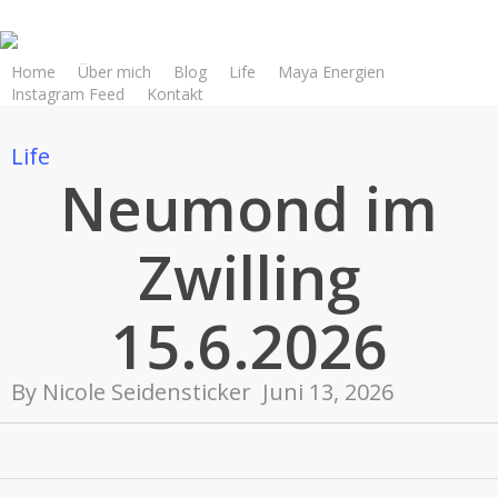
Skip
to
main
Home
Über mich
Blog
Life
Maya Energien
Instagram Feed
Kontakt
content
Life
Neumond im
Zwilling
15.6.2026
By
Nicole Seidensticker
Juni 13, 2026