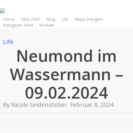
Skip
to
main
Home
Über mich
Blog
Life
Maya Energien
Instagram Feed
Kontakt
content
Life
Neumond im
Wassermann –
09.02.2024
By
Nicole Seidensticker
Februar 8, 2024