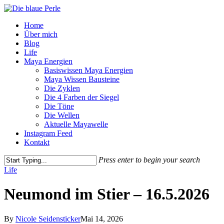
Skip
to
Menu
Home
main
Über mich
content
Blog
Life
Maya Energien
Basiswissen Maya Energien
Maya Wissen Bausteine
Die Zyklen
Die 4 Farben der Siegel
Die Töne
Die Wellen
Aktuelle Mayawelle
Instagram Feed
Kontakt
Press enter to begin your search
Close
Life
Search
Neumond im Stier – 16.5.2026
By
Nicole Seidensticker
Mai 14, 2026