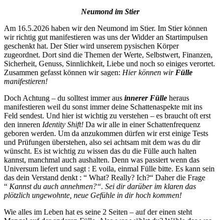
Neumond im Stier
Am 16.5.2026 haben wir den Neumond im Stier. Im Stier können
wir richtig gut manifestieren was uns der Widder an Startimpulsen
geschenkt hat. Der Stier wird unserem pysischen Körper
zugeordnet. Dort sind die Themen der Werte, Selbstwert, Finanzen,
Sicherheit, Genuss, Sinnlichkeit, Liebe und noch so einiges verortet.
Zusammen gefasst können wir sagen:
Hier können wir
Fülle
manifestieren!
Doch Achtung – du solltest immer aus
innerer Fülle
heraus
manifestieren weil du sonst immer deine Schattenaspekte mit ins
Feld sendest. Und hier ist wichtig zu verstehen – es braucht oft erst
den inneren
Identity Shift!
Da wir alle in einer Schattenfrequenz
geboren werden. Um da anzukommen dürfen wir erst einige Tests
und Prüfungen überstehen, also sei achtsam mit dem was du dir
wünscht. Es ist wichtig zu wissen das du die Fülle auch halten
kannst, manchmal auch aushalten. Denn was passiert wenn das
Universum liefert und sagt : E voila, einmal Fülle bitte. Es kann sein
das dein Verstand denkt : “ What? Really? Ich?“ Daher die Frage
“
Kannst du auch annehmen?“. Sei dir darüber im klaren das
plötzlich ungewohnte, neue Gefühle in dir hoch kommen!
Wie alles im Leben hat es seine 2 Seiten – auf der einen steht