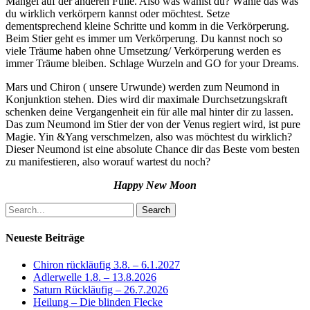
Mangel auf der anderen Fülle. Also was wählst du? Wähle das was
du wirklich verkörpern kannst oder möchtest. Setze
dementsprechend kleine Schritte und komm in die Verkörperung.
Beim Stier geht es immer um Verkörperung. Du kannst noch so
viele Träume haben ohne Umsetzung/ Verkörperung werden es
immer Träume bleiben. Schlage Wurzeln and GO for your Dreams.
Mars und Chiron ( unsere Urwunde) werden zum Neumond in
Konjunktion stehen. Dies wird dir maximale Durchsetzungskraft
schenken deine Vergangenheit ein für alle mal hinter dir zu lassen.
Das zum Neumond im Stier der von der Venus regiert wird, ist pure
Magie. Yin &Yang verschmelzen, also was möchtest du wirklich?
Dieser Neumond ist eine absolute Chance dir das Beste vom besten
zu manifestieren, also worauf wartest du noch?
Happy New Moon
Search
Neueste Beiträge
Chiron rückläufig 3.8. – 6.1.2027
Adlerwelle 1.8. – 13.8.2026
Saturn Rückläufig – 26.7.2026
Heilung – Die blinden Flecke