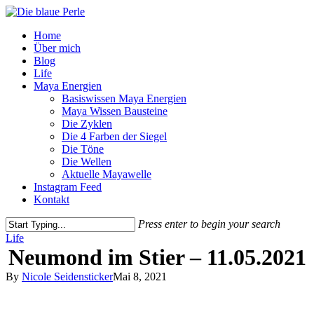
Skip
to
Menu
Home
main
Über mich
content
Blog
Life
Maya Energien
Basiswissen Maya Energien
Maya Wissen Bausteine
Die Zyklen
Die 4 Farben der Siegel
Die Töne
Die Wellen
Aktuelle Mayawelle
Instagram Feed
Kontakt
Press enter to begin your search
Close
Life
Search
Neumond im Stier – 11.05.2021
By
Nicole Seidensticker
Mai 8, 2021