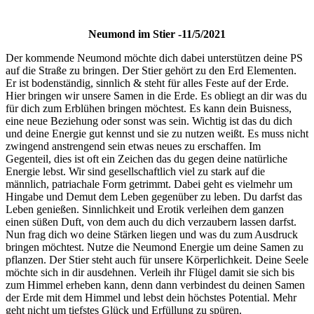
Neumond im Stier -11/5/2021
Der kommende Neumond möchte dich dabei unterstützen deine PS
auf die Straße zu bringen. Der Stier gehört zu den Erd Elementen.
Er ist bodenständig, sinnlich & steht für alles Feste auf der Erde.
Hier bringen wir unsere Samen in die Erde. Es obliegt an dir was du
für dich zum Erblühen bringen möchtest. Es kann dein Buisness,
eine neue Beziehung oder sonst was sein. Wichtig ist das du dich
und deine Energie gut kennst und sie zu nutzen weißt. Es muss nicht
zwingend anstrengend sein etwas neues zu erschaffen. Im
Gegenteil, dies ist oft ein Zeichen das du gegen deine natürliche
Energie lebst. Wir sind gesellschaftlich viel zu stark auf die
männlich, patriachale Form getrimmt. Dabei geht es vielmehr um
Hingabe und Demut dem Leben gegenüber zu leben. Du darfst das
Leben genießen. Sinnlichkeit und Erotik verleihen dem ganzen
einen süßen Duft, von dem auch du dich verzaubern lassen darfst.
Nun frag dich wo deine Stärken liegen und was du zum Ausdruck
bringen möchtest. Nutze die Neumond Energie um deine Samen zu
pflanzen. Der Stier steht auch für unsere Körperlichkeit. Deine Seele
möchte sich in dir ausdehnen. Verleih ihr Flügel damit sie sich bis
zum Himmel erheben kann, denn dann verbindest du deinen Samen
der Erde mit dem Himmel und lebst dein höchstes Potential. Mehr
geht nicht um tiefstes Glück und Erfüllung zu spüren.