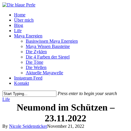
Skip
to
Menu
Home
main
Über mich
content
Blog
Life
Maya Energien
Basiswissen Maya Energien
Maya Wissen Bausteine
Die Zyklen
Die 4 Farben der Siegel
Die Töne
Die Wellen
Aktuelle Mayawelle
Instagram Feed
Kontakt
Press enter to begin your search
Close
Life
Search
Neumond im Schützen –
23.11.2022
By
Nicole Seidensticker
November 21, 2022