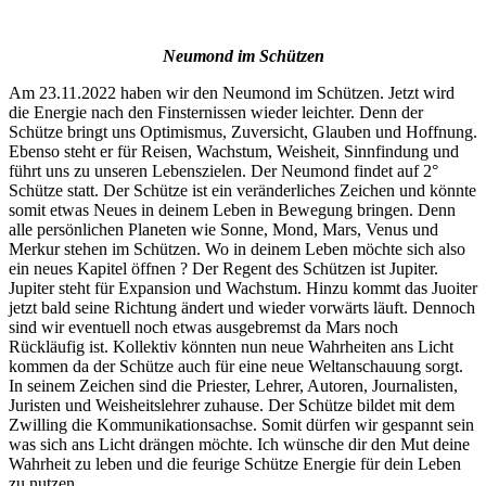
Neumond im Schützen
Am 23.11.2022 haben wir den Neumond im Schützen. Jetzt wird
die Energie nach den Finsternissen wieder leichter. Denn der
Schütze bringt uns Optimismus, Zuversicht, Glauben und Hoffnung.
Ebenso steht er für Reisen, Wachstum, Weisheit, Sinnfindung und
führt uns zu unseren Lebenszielen. Der Neumond findet auf 2°
Schütze statt. Der Schütze ist ein veränderliches Zeichen und könnte
somit etwas Neues in deinem Leben in Bewegung bringen. Denn
alle persönlichen Planeten wie Sonne, Mond, Mars, Venus und
Merkur stehen im Schützen. Wo in deinem Leben möchte sich also
ein neues Kapitel öffnen ? Der Regent des Schützen ist Jupiter.
Jupiter steht für Expansion und Wachstum. Hinzu kommt das Juoiter
jetzt bald seine Richtung ändert und wieder vorwärts läuft. Dennoch
sind wir eventuell noch etwas ausgebremst da Mars noch
Rückläufig ist. Kollektiv könnten nun neue Wahrheiten ans Licht
kommen da der Schütze auch für eine neue Weltanschauung sorgt.
In seinem Zeichen sind die Priester, Lehrer, Autoren, Journalisten,
Juristen und Weisheitslehrer zuhause. Der Schütze bildet mit dem
Zwilling die Kommunikationsachse. Somit dürfen wir gespannt sein
was sich ans Licht drängen möchte. Ich wünsche dir den Mut deine
Wahrheit zu leben und die feurige Schütze Energie für dein Leben
zu nutzen.