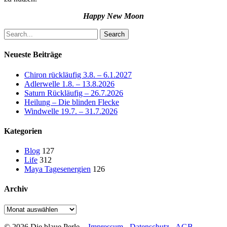
Happy New Moon
Search
Neueste Beiträge
Chiron rückläufig 3.8. – 6.1.2027
Adlerwelle 1.8. – 13.8.2026
Saturn Rückläufig – 26.7.2026
Heilung – Die blinden Flecke
Windwelle 19.7. – 31.7.2026
Kategorien
Blog
127
Life
312
Maya Tagesenergien
126
Archiv
Archiv
© 2026 Die blaue Perle. -
Impressum
-
Datenschutz
-
AGB