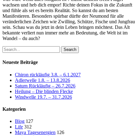
wachsen und heb dich empor! Richte deinen Fokus in die Zukunft
und fühle als sei es bereits Realität. So kannst du am besten
Manifestieren. Besonders spürbar dürfte der Neumond für alle
veränderlichen Zeichen wie Zwilling, Schütze, Fische und Jungfrau
sein. Schau was du jetzt in dein Leben bringen möchtest. Das Alt
bekannte verliert nun immer mehr an Bedeutung, die Welt ist im
Wandel – du auch?
Search
Neueste Beiträge
Chiron rückläufig 3.8. – 6.1.2027
Adlerwelle 1.8. – 13.8.2026
Saturn Rückläufig – 26.7.2026
Heilung – Die blinden Flecke
Windwelle 19.7. – 31.7.2026
Kategorien
Blog
127
Life
312
Maya Tagesenergien
126