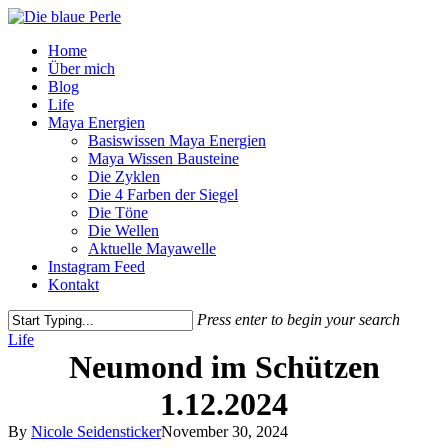
Skip
to
Menu
Home
main
Über mich
content
Blog
Life
Maya Energien
Basiswissen Maya Energien
Maya Wissen Bausteine
Die Zyklen
Die 4 Farben der Siegel
Die Töne
Die Wellen
Aktuelle Mayawelle
Instagram Feed
Kontakt
Press enter to begin your search
Close
Life
Search
Neumond im Schützen
1.12.2024
By
Nicole Seidensticker
November 30, 2024