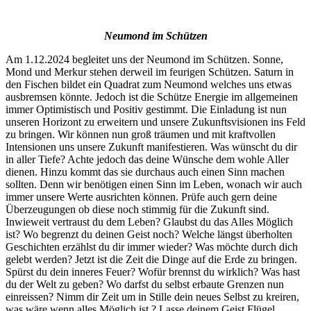
Neumond im Schützen
Am 1.12.2024 begleitet uns der Neumond im Schützen. Sonne,
Mond und Merkur stehen derweil im feurigen Schützen. Saturn in
den Fischen bildet ein Quadrat zum Neumond welches uns etwas
ausbremsen könnte. Jedoch ist die Schütze Energie im allgemeinen
immer Optimistisch und Positiv gestimmt. Die Einladung ist nun
unseren Horizont zu erweitern und unsere Zukunftsvisionen ins Feld
zu bringen. Wir können nun groß träumen und mit kraftvollen
Intensionen uns unsere Zukunft manifestieren. Was wünscht du dir
in aller Tiefe? Achte jedoch das deine Wünsche dem wohle Aller
dienen. Hinzu kommt das sie durchaus auch einen Sinn machen
sollten. Denn wir benötigen einen Sinn im Leben, wonach wir auch
immer unsere Werte ausrichten können. Prüfe auch gern deine
Überzeugungen ob diese noch stimmig für die Zukunft sind.
Inwieweit vertraust du dem Leben? Glaubst du das Alles Möglich
ist? Wo begrenzt du deinen Geist noch? Welche längst überholten
Geschichten erzählst du dir immer wieder? Was möchte durch dich
gelebt werden? Jetzt ist die Zeit die Dinge auf die Erde zu bringen.
Spürst du dein inneres Feuer? Wofür brennst du wirklich? Was hast
du der Welt zu geben? Wo darfst du selbst erbaute Grenzen nun
einreissen? Nimm dir Zeit um in Stille dein neues Selbst zu kreiren,
was wäre wenn alles Möglich ist ? Lasse deinem Geist Flügel