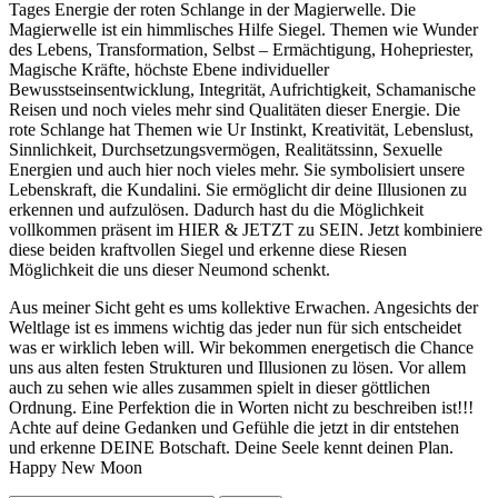
Tages Energie der roten Schlange in der Magierwelle. Die
Magierwelle ist ein himmlisches Hilfe Siegel. Themen wie Wunder
des Lebens, Transformation, Selbst – Ermächtigung, Hohepriester,
Magische Kräfte, höchste Ebene individueller
Bewusstseinsentwicklung, Integrität, Aufrichtigkeit, Schamanische
Reisen und noch vieles mehr sind Qualitäten dieser Energie. Die
rote Schlange hat Themen wie Ur Instinkt, Kreativität, Lebenslust,
Sinnlichkeit, Durchsetzungsvermögen, Realitätssinn, Sexuelle
Energien und auch hier noch vieles mehr. Sie symbolisiert unsere
Lebenskraft, die Kundalini. Sie ermöglicht dir deine Illusionen zu
erkennen und aufzulösen. Dadurch hast du die Möglichkeit
vollkommen präsent im HIER & JETZT zu SEIN. Jetzt kombiniere
diese beiden kraftvollen Siegel und erkenne diese Riesen
Möglichkeit die uns dieser Neumond schenkt.
Aus meiner Sicht geht es ums kollektive Erwachen. Angesichts der
Weltlage ist es immens wichtig das jeder nun für sich entscheidet
was er wirklich leben will. Wir bekommen energetisch die Chance
uns aus alten festen Strukturen und Illusionen zu lösen. Vor allem
auch zu sehen wie alles zusammen spielt in dieser göttlichen
Ordnung. Eine Perfektion die in Worten nicht zu beschreiben ist!!!
Achte auf deine Gedanken und Gefühle die jetzt in dir entstehen
und erkenne DEINE Botschaft. Deine Seele kennt deinen Plan.
Happy New Moon