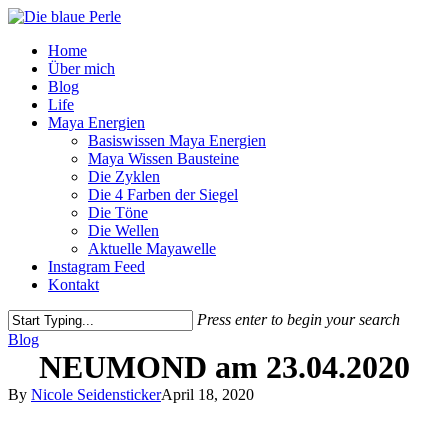
Skip
to
Menu
Home
main
Über mich
content
Blog
Life
Maya Energien
Basiswissen Maya Energien
Maya Wissen Bausteine
Die Zyklen
Die 4 Farben der Siegel
Die Töne
Die Wellen
Aktuelle Mayawelle
Instagram Feed
Kontakt
Press enter to begin your search
Close
Blog
Search
NEUMOND am 23.04.2020
By
Nicole Seidensticker
April 18, 2020