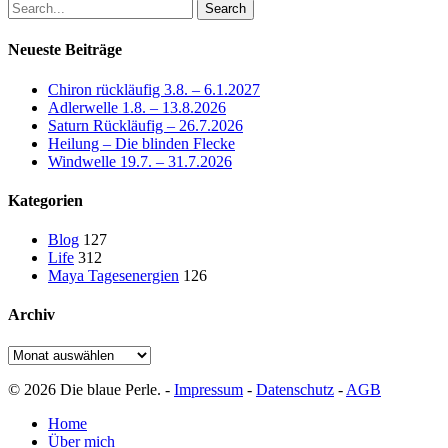
Search
Neueste Beiträge
Chiron rückläufig 3.8. – 6.1.2027
Adlerwelle 1.8. – 13.8.2026
Saturn Rückläufig – 26.7.2026
Heilung – Die blinden Flecke
Windwelle 19.7. – 31.7.2026
Kategorien
Blog
127
Life
312
Maya Tagesenergien
126
Archiv
Archiv
© 2026 Die blaue Perle. -
Impressum
-
Datenschutz
-
AGB
Close
Home
Menu
Über mich