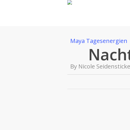
Skip
to
main
content
Maya Tagesenergien
Nacht
By
Nicole Seidenstick