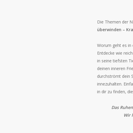
Die Themen der Na
überwinden – Kraf
Worum geht es in d
Entdecke wie reich
in seine tiefsten 
deinen inneren Fr
durchströmt dein S
innezuhalten. Einfa
in dir zu finden, di
Das Ruhen 
Wir 