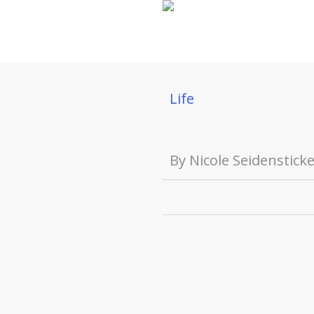
Skip
to
main
content
Life
By
Nicole Seidenstick