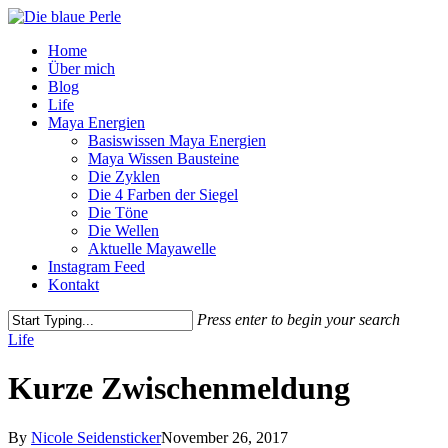
Skip
to
Menu
Home
main
Über mich
content
Blog
Life
Maya Energien
Basiswissen Maya Energien
Maya Wissen Bausteine
Die Zyklen
Die 4 Farben der Siegel
Die Töne
Die Wellen
Aktuelle Mayawelle
Instagram Feed
Kontakt
Press enter to begin your search
Close
Life
Search
Kurze Zwischenmeldung
By
Nicole Seidensticker
November 26, 2017