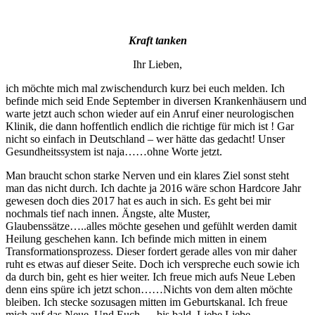
Kraft tanken
Ihr Lieben,
ich möchte mich mal zwischendurch kurz bei euch melden. Ich
befinde mich seid Ende September in diversen Krankenhäusern und
warte jetzt auch schon wieder auf ein Anruf einer neurologischen
Klinik, die dann hoffentlich endlich die richtige für mich ist ! Gar
nicht so einfach in Deutschland – wer hätte das gedacht! Unser
Gesundheitssystem ist naja……ohne Worte jetzt.
Man braucht schon starke Nerven und ein klares Ziel sonst steht
man das nicht durch. Ich dachte ja 2016 wäre schon Hardcore Jahr
gewesen doch dies 2017 hat es auch in sich. Es geht bei mir
nochmals tief nach innen. Ängste, alte Muster,
Glaubenssätze…..alles möchte gesehen und gefühlt werden damit
Heilung geschehen kann. Ich befinde mich mitten in einem
Transformationsprozess. Dieser fordert gerade alles von mir daher
ruht es etwas auf dieser Seite. Doch ich verspreche euch sowie ich
da durch bin, geht es hier weiter. Ich freue mich aufs Neue Leben
denn eins spüre ich jetzt schon……Nichts von dem alten möchte
bleiben. Ich stecke sozusagen mitten im Geburtskanal. Ich freue
mich auf das Neue. Und Euch…..bis bald. Liebe Liebe