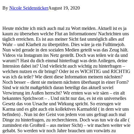
By
Nicole Seidensticker
August 19, 2020
Heute möchte ich mich auch mal zu Wort melden. Aktuell ist es ja
kaum zu übersehen welche Flut an Informationen/ Nachrichten uns
täglich erreichen. Es ist aus meiner Sicht fast unmöglich alles auf
Wahr – und Klarheit zu überprüfen. Dies wäre ja ein Fulltimejob.
Nun wird gerade in den sozialen Medien geteilt was das Zeug hält.
Videos via Instagram ins Netz gestellt. Doch was teilen wir da und
warum?! Hast du dich einmal hinterfragt was dein Anliegen, deine
Intension dabei ist? Und vielleicht auch wichtig zu hinterfragen –
welchen nutzen es dir bringt? Oder ist es WICHTIG und RICHTIG
was ich da teile? Wie dient diese Information meinem nächsten?
Noch besser – dient sie meinem nächsten überhaupt in einer Form?
Sind wir nicht maßgeblich daran beteiligt das aktuell soviel
Verwirrung im Außen herrscht? Wir ernten was wir säen – ein alt
bekanntes Sprichwort – . Und nicht nur das, es ist ein universelles
Gesetz das von Ursache und Wirkung spricht. So erzeugen wir
Karma und es gibt auch ein kollektives Karmafeld ( in dem wir uns
befinden) . Nun ist der Geist von jedem von uns gefragt auch mal
Dinge zu hinterfragen, zu recherchieren. Doch was tun wir da alle (
zumindest ein Großteil – aus meiner Sicht) – wir machen weiter wie
gehabt. So werden wir noch Jahre brauchen um vorwärts zu