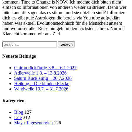
kommen. Time to Change is NOW. Ich möchte dich bitten nicht
einfach so Informationen von anderen weiter zu streuen. Denn wer
bitte kann dir sagen das es stimmt und sie nützlich sind? Informiere
dich, es gibt gute Astrologen die bereits via You tube aufgeklärt
haben was aktuell Evolutionstechnisch für die Menscheit ansteht
und wo unser aller Reise hin geht in den nächsten Jahren. Nur mit
Klarsicht kommen wir ans Ziel.
Search
Neueste Beiträge
Chiron rückläufig 3.8. – 6.1.2027
Adlerwelle 1.8. – 13.8.2026
Saturn Rückläufig – 26.7.2026
Heilung – Die blinden Flecke
Windwelle 19.7. – 31.7.2026
Kategorien
Blog
127
Life
312
Maya Tagesenergien
126