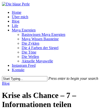
Skip
to
Menu
Home
main
Über mich
content
Blog
Life
Maya Energien
Basiswissen Maya Energien
Maya Wissen Bausteine
Die Zyklen
Die 4 Farben der Siegel
Die Töne
Die Wellen
Aktuelle Mayawelle
Instagram Feed
Kontakt
Press enter to begin your search
Close
Blog
Search
Krise als Chance – 7 –
Informationen teilen