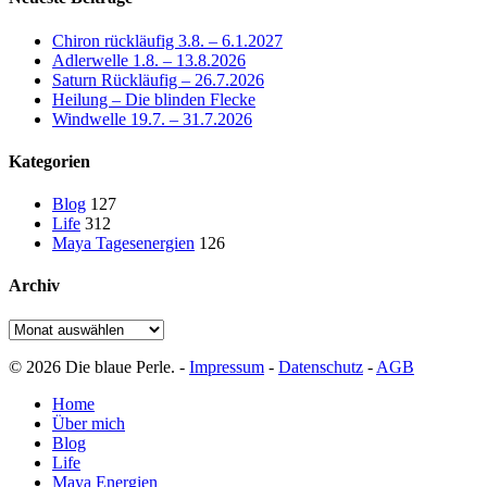
Chiron rückläufig 3.8. – 6.1.2027
Adlerwelle 1.8. – 13.8.2026
Saturn Rückläufig – 26.7.2026
Heilung – Die blinden Flecke
Windwelle 19.7. – 31.7.2026
Kategorien
Blog
127
Life
312
Maya Tagesenergien
126
Archiv
Archiv
© 2026 Die blaue Perle. -
Impressum
-
Datenschutz
-
AGB
Close
Home
Menu
Über mich
Blog
Life
Maya Energien