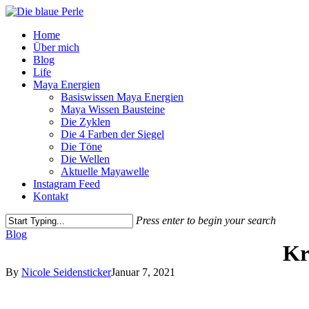
Skip
to
Menu
Home
main
Über mich
content
Blog
Life
Maya Energien
Basiswissen Maya Energien
Maya Wissen Bausteine
Die Zyklen
Die 4 Farben der Siegel
Die Töne
Die Wellen
Aktuelle Mayawelle
Instagram Feed
Kontakt
Press enter to begin your search
Close
Blog
Search
Kr
By
Nicole Seidensticker
Januar 7, 2021