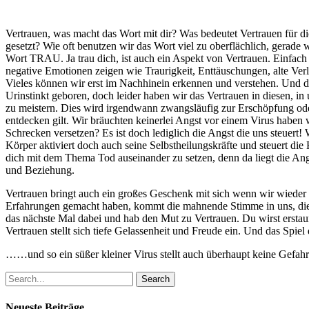
Vertrauen, was macht das Wort mit dir? Was bedeutet Vertrauen für dic
gesetzt? Wie oft benutzen wir das Wort viel zu oberflächlich, gerade
Wort TRAU. Ja trau dich, ist auch ein Aspekt von Vertrauen. Einfac
negative Emotionen zeigen wie Traurigkeit, Enttäuschungen, alte Ve
Vieles können wir erst im Nachhinein erkennen und verstehen. Und d
Urinstinkt geboren, doch leider haben wir das Vertrauen in diesen, 
zu meistern. Dies wird irgendwann zwangsläufig zur Erschöpfung oder
entdecken gilt. Wir bräuchten keinerlei Angst vor einem Virus haben
Schrecken versetzen? Es ist doch lediglich die Angst die uns steuert!
Körper aktiviert doch auch seine Selbstheilungskräfte und steuert die 
dich mit dem Thema Tod auseinander zu setzen, denn da liegt die Ang
und Beziehung.
Vertrauen bringt auch ein großes Geschenk mit sich wenn wir wieder w
Erfahrungen gemacht haben, kommt die mahnende Stimme in uns, die s
das nächste Mal dabei und hab den Mut zu Vertrauen. Du wirst erstau
Vertrauen stellt sich tiefe Gelassenheit und Freude ein. Und das Spi
……und so ein süßer kleiner Virus stellt auch überhaupt keine Gefah
Search
Neueste Beiträge