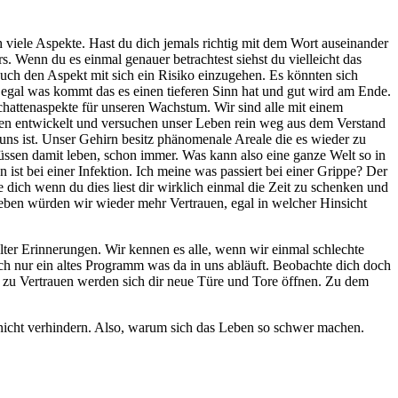
h viele Aspekte. Hast du dich jemals richtig mit dem Wort auseinander
. Wenn du es einmal genauer betrachtest siehst du vielleicht das
ch den Aspekt mit sich ein Risiko einzugehen. Es könnten sich
egal was kommt das es einen tieferen Sinn hat und gut wird am Ende.
hattenaspekte für unseren Wachstum. Wir sind alle mit einem
esen entwickelt und versuchen unser Leben rein weg aus dem Verstand
ns ist. Unser Gehirn besitz phänomenale Areale die es wieder zu
üssen damit leben, schon immer. Was kann also eine ganze Welt so in
ist bei einer Infektion. Ich meine was passiert bei einer Grippe? Der
te dich wenn du dies liest dir wirklich einmal die Zeit zu schenken und
leben würden wir wieder mehr Vertrauen, egal in welcher Hinsicht
lter Erinnerungen. Wir kennen es alle, wenn wir einmal schlechte
h nur ein altes Programm was da in uns abläuft. Beobachte dich doch
en zu Vertrauen werden sich dir neue Türe und Tore öffnen. Zu dem
 nicht verhindern. Also, warum sich das Leben so schwer machen.