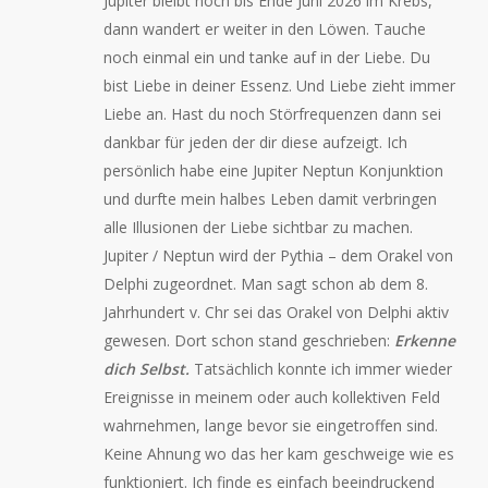
Jupiter bleibt noch bis Ende Juni 2026 im Krebs,
dann wandert er weiter in den Löwen. Tauche
noch einmal ein und tanke auf in der Liebe. Du
bist Liebe in deiner Essenz. Und Liebe zieht immer
Liebe an. Hast du noch Störfrequenzen dann sei
dankbar für jeden der dir diese aufzeigt. Ich
persönlich habe eine Jupiter Neptun Konjunktion
und durfte mein halbes Leben damit verbringen
alle Illusionen der Liebe sichtbar zu machen.
Jupiter / Neptun wird der Pythia – dem Orakel von
Delphi zugeordnet. Man sagt schon ab dem 8.
Jahrhundert v. Chr sei das Orakel von Delphi aktiv
gewesen. Dort schon stand geschrieben:
Erkenne
dich Selbst.
Tatsächlich konnte ich immer wieder
Ereignisse in meinem oder auch kollektiven Feld
wahrnehmen, lange bevor sie eingetroffen sind.
Keine Ahnung wo das her kam geschweige wie es
funktioniert. Ich finde es einfach beeindruckend