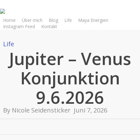
Skip
to
main
Home
Über mich
Blog
Life
Maya Energien
Instagram Feed
Kontakt
content
Life
Jupiter – Venus
Konjunktion
9.6.2026
By
Nicole Seidensticker
Juni 7, 2026