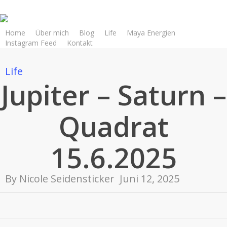
Skip
to
main
Home
Über mich
Blog
Life
Maya Energien
Instagram Feed
Kontakt
content
Life
Jupiter – Saturn –
Quadrat
15.6.2025
By
Nicole Seidensticker
Juni 12, 2025