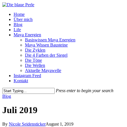
Skip
to
Menu
Home
main
Über mich
content
Blog
Life
Maya Energien
Basiswissen Maya Energien
Maya Wissen Bausteine
Die Zyklen
Die 4 Farben der Siegel
Die Töne
Die Wellen
Aktuelle Mayawelle
Instagram Feed
Kontakt
Press enter to begin your search
Close
Blog
Search
Juli 2019
By
Nicole Seidensticker
August 1, 2019