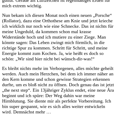
guttut. Gerade als Luftzeichen ist regelmäßiges Erden für
mich extrem wichtig.
Nun bekam ich diesen Monat noch einen neuen „Porsche“
(Rollator), dazu eine Orthothese am Knie und jetzt krieche
ich wirklich nur noch wie eine Schnecke. Das ist nichts für
meine Ungeduld, da kommen schon mal krasse
Widerstände hoch und ich mutiere zu einer Ziege. Man
könnte sagen: Das Leben zwingt mich förmlich, in die
richtige Spur zu kommen. Schritt für Schritt, und meine
Energie kommt zum Kochen. Ja, wie heißt es doch so
schön: „Wir sind hier nicht bei wünsch-dir-was!“
Es bleibt nichts mehr im Verborgenen, alles möchte geheilt
werden. Auch mein Herzchen, bei dem ich immer näher an
den Kern komme und schon gewisse Strategien erkennen
durfte, um es bloß nicht zu öffnen. Doch genau das ist jetzt
„the next step“. Ein 13jähriger Zyklus endet, eine neue Ära
beginnt und ich spüre: Der Weg dahin war meine
Hirnblutung. Sie diente mir als perfekte Vorbereitung. Ich
bin super gespannt, wie es sich alles weiter entwickeln
wird. Demnächst mehr …