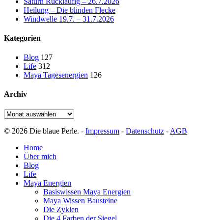
Saturn Rückläufig – 26.7.2026
Heilung – Die blinden Flecke
Windwelle 19.7. – 31.7.2026
Kategorien
Blog
127
Life
312
Maya Tagesenergien
126
Archiv
Archiv
© 2026 Die blaue Perle. -
Impressum
-
Datenschutz
-
AGB
Close
Home
Menu
Über mich
Blog
Life
Maya Energien
Basiswissen Maya Energien
Maya Wissen Bausteine
Die Zyklen
Die 4 Farben der Siegel