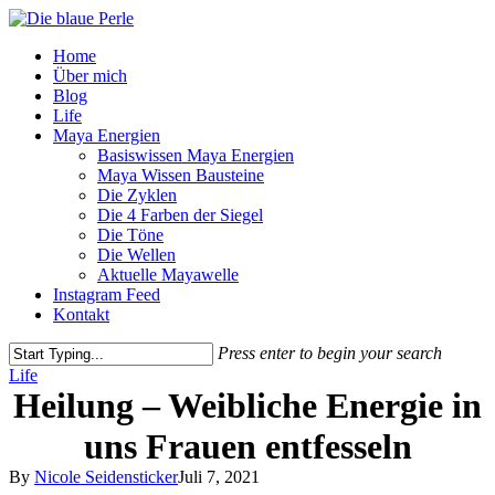
Skip
to
Menu
Home
main
Über mich
content
Blog
Life
Maya Energien
Basiswissen Maya Energien
Maya Wissen Bausteine
Die Zyklen
Die 4 Farben der Siegel
Die Töne
Die Wellen
Aktuelle Mayawelle
Instagram Feed
Kontakt
Press enter to begin your search
Close
Life
Search
Heilung – Weibliche Energie in
uns Frauen entfesseln
By
Nicole Seidensticker
Juli 7, 2021