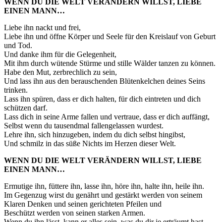
WENN DU DIE WELT VERÄNDERN WILLST, LIEBE
EINEN MANN…
Liebe ihn nackt und frei,
Liebe ihn und öffne Körper und Seele für den Kreislauf von Geburt
und Tod.
Und danke ihm für die Gelegenheit,
Mit ihm durch wütende Stürme und stille Wälder tanzen zu können.
Habe den Mut, zerbrechlich zu sein,
Und lass ihn aus den berauschenden Blütenkelchen deines Seins
trinken.
Lass ihn spüren, dass er dich halten, für dich eintreten und dich
schützen darf.
Lass dich in seine Arme fallen und vertraue, dass er dich auffängt,
Selbst wenn du tausendmal fallengelassen wurdest.
Lehre ihn, sich hinzugeben, indem du dich selbst hingibst,
Und schmilz in das süße Nichts im Herzen dieser Welt.
WENN DU DIE WELT VERÄNDERN WILLST, LIEBE
EINEN MANN…
Ermutige ihn, füttere ihn, lasse ihn, höre ihn, halte ihn, heile ihn.
Im Gegenzug wirst du genährt und gestärkt werden von seinem
Klaren Denken und seinen gerichteten Pfeilen und
Beschützt werden von seinen starken Armen.
Wenn du ihn lässt, kann er alles sein, was du dir je erträumt hast.