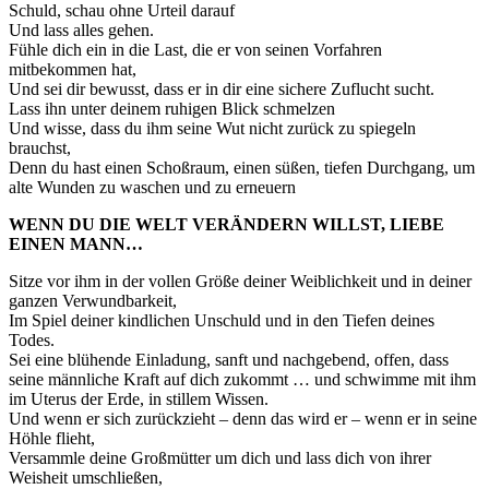
Schuld, schau ohne Urteil darauf
Und lass alles gehen.
Fühle dich ein in die Last, die er von seinen Vorfahren
mitbekommen hat,
Und sei dir bewusst, dass er in dir eine sichere Zuflucht sucht.
Lass ihn unter deinem ruhigen Blick schmelzen
Und wisse, dass du ihm seine Wut nicht zurück zu spiegeln
brauchst,
Denn du hast einen Schoßraum, einen süßen, tiefen Durchgang, um
alte Wunden zu waschen und zu erneuern
WENN DU DIE WELT VERÄNDERN WILLST, LIEBE
EINEN MANN…
Sitze vor ihm in der vollen Größe deiner Weiblichkeit und in deiner
ganzen Verwundbarkeit,
Im Spiel deiner kindlichen Unschuld und in den Tiefen deines
Todes.
Sei eine blühende Einladung, sanft und nachgebend, offen, dass
seine männliche Kraft auf dich zukommt … und schwimme mit ihm
im Uterus der Erde, in stillem Wissen.
Und wenn er sich zurückzieht – denn das wird er – wenn er in seine
Höhle flieht,
Versammle deine Großmütter um dich und lass dich von ihrer
Weisheit umschließen,