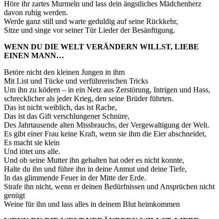
Höre ihr zartes Murmeln und lass dein ängstliches Mädchenherz
davon ruhig werden.
Werde ganz still und warte geduldig auf seine Rückkehr,
Sitze und singe vor seiner Tür Lieder der Besänftigung.
WENN DU DIE WELT VERÄNDERN WILLST, LIEBE
EINEN MANN…
Betöre nicht den kleinen Jungen in ihm
Mit List und Tücke und verführerischen Tricks
Um ihn zu ködern – in ein Netz aus Zerstörung, Intrigen und Hass,
schrecklicher als jeder Krieg, den seine Brüder führten.
Das ist nicht weiblich, das ist Rache,
Das ist das Gift verschlungener Schnüre,
Des Jahrtausende alten Missbrauchs, der Vergewaltigung der Welt.
Es gibt einer Frau keine Kraft, wenn sie ihm die Eier abschneidet,
Es macht sie klein
Und tötet uns alle.
Und ob seine Mutter ihn gehalten hat oder es nicht konnte,
Halte du ihn und führe ihn in deine Anmut und deine Tiefe,
In das glimmende Feuer in der Mitte der Erde.
Strafe ihn nicht, wenn er deinen Bedürfnissen und Ansprüchen nicht
genügt
Weine für ihn und lass alles in deinem Blut heimkommen