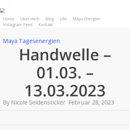
Skip
to
main
Home
Über mich
Blog
Life
Maya Energien
Instagram Feed
Kontakt
content
Maya Tagesenergien
Handwelle –
01.03. –
13.03.2023
By
Nicole Seidensticker
Februar 28, 2023