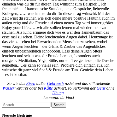
einladen was du dir für diesen Tag wünscht zum Beispiel: „ Ich
freue mich auf harmonische Stunden, nette Gespräche, liebevolle
Kollegen,…… was immer du dir für diesen Tag wünscht. Mit der
Zeit wirst du staunen wie sich deine innere positive Haltung auch im
außen zeigt und die Freude auf einen neuen Tag wird immer größer.
Enjoy your Life……wir alle sollten lernen mal wieder mehr zu
staunen. Als Kind erinnere dich wie es war den Tannenbaum das
erste mal zu sehen. Deine leuchtenden Augen dabei. Heutzutage ist
das viel zu selten bei Erwachsenden Menschen zu sehen, wobei
wenn Augen leuchten – der Glanz & Zauber des Augenblickes –
einfach unbeschreiblich schööööön. Lass deine Augen öfters
leuchten und schau was dir Freude bereitet, besonders auch
morgens. Meditation, Yoga, Stille, nur ein Tee genießen, die Dusche
genießen,….es kann so vieles sein. Probiere dich einfach aus. Ich
wünsche dir ganz viel Spaß & Freude am Tun. Genieße dein Leben
– es ist kostbar.
So wie das
Eisen
außer
Gebrauch
rostet und das still stehende
Wasser
verdirbt oder bei
Kälte
gefriert, so verkommt der
Geist
ohne
Übung
.
Leonardo da Vinci
Search
Neueste Beiträge