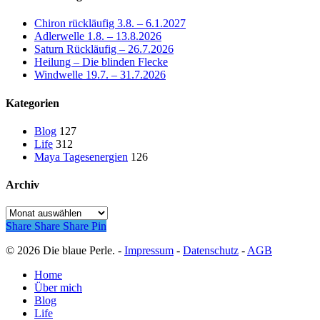
Chiron rückläufig 3.8. – 6.1.2027
Adlerwelle 1.8. – 13.8.2026
Saturn Rückläufig – 26.7.2026
Heilung – Die blinden Flecke
Windwelle 19.7. – 31.7.2026
Kategorien
Blog
127
Life
312
Maya Tagesenergien
126
Archiv
Archiv
Share
Share
Share
Pin
© 2026 Die blaue Perle. -
Impressum
-
Datenschutz
-
AGB
Close
Home
Menu
Über mich
Blog
Life