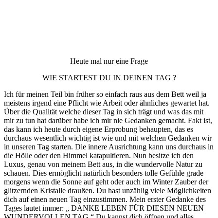
Heute mal nur eine Frage
WIE STARTEST DU IN DEINEN TAG ?
Ich für meinen Teil bin früher so einfach raus aus dem Bett weil ja
meistens irgend eine Pflicht wie Arbeit oder ähnliches gewartet hat.
Über die Qualität welche dieser Tag in sich trägt und was das mit
mir zu tun hat darüber habe ich mir nie Gedanken gemacht. Fakt ist,
das kann ich heute durch eigene Erprobung behaupten, das es
durchaus wesentlich wichtig ist wie und mit welchen Gedanken wir
in unseren Tag starten. Die innere Ausrichtung kann uns durchaus in
die Hölle oder den Himmel katapultieren. Nun besitze ich den
Luxus, genau von meinem Bett aus, in die wundervolle Natur zu
schauen. Dies ermöglicht natürlich besonders tolle Gefühle grade
morgens wenn die Sonne auf geht oder auch im Winter Zauber der
glitzernden Kristalle draußen. Du hast unzählig viele Möglichkeiten
dich auf einen neuen Tag einzustimmen. Mein erster Gedanke des
Tages lautet immer: „ DANKE LEBEN FÜR DIESEN NEUEN
WUNDERVOLLEN TAG.“ Du kannst dich öffnen und alles