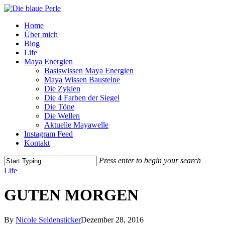
Skip
to
Menu
Home
main
Über mich
content
Blog
Life
Maya Energien
Basiswissen Maya Energien
Maya Wissen Bausteine
Die Zyklen
Die 4 Farben der Siegel
Die Töne
Die Wellen
Aktuelle Mayawelle
Instagram Feed
Kontakt
Press enter to begin your search
Close
Life
Search
GUTEN MORGEN
By
Nicole Seidensticker
Dezember 28, 2016