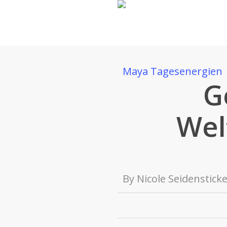
Skip
to
main
content
Maya Tagesenergien
G
Wel
By
Nicole Seidenstick