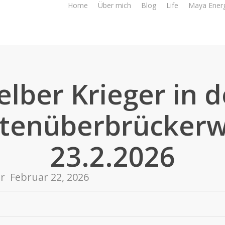
Home
Über mich
Blog
Life
Maya Ener
elber Krieger in d
tenüberbrückerw
23.2.2026
er
Februar 22, 2026