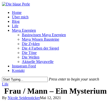
Skip
to
Menu
Home
main
Über mich
content
Blog
Life
Maya Energien
Basiswissen Maya Energien
Maya Wissen Bausteine
Die Zyklen
Die 4 Farben der Siegel
Die Töne
Die Wellen
Aktuelle Mayawelle
Instagram Feed
Kontakt
Press enter to begin your search
Close
Life
Search
Frau / Mann – Ein Mysterium
By
Nicole Seidensticker
Mai 12, 2021