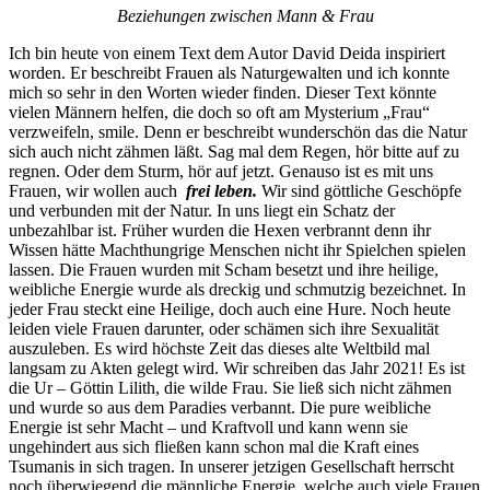
Beziehungen zwischen Mann & Frau
Ich bin heute von einem Text dem Autor David Deida inspiriert
worden. Er beschreibt Frauen als Naturgewalten und ich konnte
mich so sehr in den Worten wieder finden. Dieser Text könnte
vielen Männern helfen, die doch so oft am Mysterium „Frau“
verzweifeln, smile. Denn er beschreibt wunderschön das die Natur
sich auch nicht zähmen läßt. Sag mal dem Regen, hör bitte auf zu
regnen. Oder dem Sturm, hör auf jetzt. Genauso ist es mit uns
Frauen, wir wollen auch
frei leben.
Wir sind göttliche Geschöpfe
und verbunden mit der Natur. In uns liegt ein Schatz der
unbezahlbar ist. Früher wurden die Hexen verbrannt denn ihr
Wissen hätte Machthungrige Menschen nicht ihr Spielchen spielen
lassen. Die Frauen wurden mit Scham besetzt und ihre heilige,
weibliche Energie wurde als dreckig und schmutzig bezeichnet. In
jeder Frau steckt eine Heilige, doch auch eine Hure. Noch heute
leiden viele Frauen darunter, oder schämen sich ihre Sexualität
auszuleben. Es wird höchste Zeit das dieses alte Weltbild mal
langsam zu Akten gelegt wird. Wir schreiben das Jahr 2021! Es ist
die Ur – Göttin Lilith, die wilde Frau. Sie ließ sich nicht zähmen
und wurde so aus dem Paradies verbannt. Die pure weibliche
Energie ist sehr Macht – und Kraftvoll und kann wenn sie
ungehindert aus sich fließen kann schon mal die Kraft eines
Tsumanis in sich tragen. In unserer jetzigen Gesellschaft herrscht
noch überwiegend die männliche Energie, welche auch viele Frauen