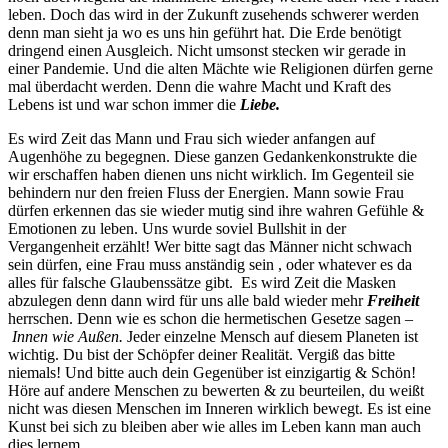
leben. Doch das wird in der Zukunft zusehends schwerer werden
denn man sieht ja wo es uns hin geführt hat. Die Erde benötigt
dringend einen Ausgleich. Nicht umsonst stecken wir gerade in
einer Pandemie. Und die alten Mächte wie Religionen dürfen gerne
mal überdacht werden. Denn die wahre Macht und Kraft des
Lebens ist und war schon immer die
Liebe.
Es wird Zeit das Mann und Frau sich wieder anfangen auf
Augenhöhe zu begegnen. Diese ganzen Gedankenkonstrukte die
wir erschaffen haben dienen uns nicht wirklich. Im Gegenteil sie
behindern nur den freien Fluss der Energien. Mann sowie Frau
dürfen erkennen das sie wieder mutig sind ihre wahren Gefühle &
Emotionen zu leben. Uns wurde soviel Bullshit in der
Vergangenheit erzählt! Wer bitte sagt das Männer nicht schwach
sein dürfen, eine Frau muss anständig sein , oder whatever es da
alles für falsche Glaubenssätze gibt. Es wird Zeit die Masken
abzulegen denn dann wird für uns alle bald wieder mehr
Freiheit
herrschen. Denn wie es schon die hermetischen Gesetze sagen –
Innen wie Außen.
Jeder einzelne Mensch auf diesem Planeten ist
wichtig. Du bist der Schöpfer deiner Realität. Vergiß das bitte
niemals! Und bitte auch dein Gegenüber ist einzigartig & Schön!
Höre auf andere Menschen zu bewerten & zu beurteilen, du weißt
nicht was diesen Menschen im Inneren wirklich bewegt. Es ist eine
Kunst bei sich zu bleiben aber wie alles im Leben kann man auch
dies lernem.