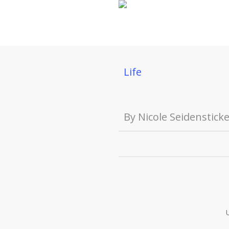
Skip
to
main
content
Life
By
Nicole Seidenstick