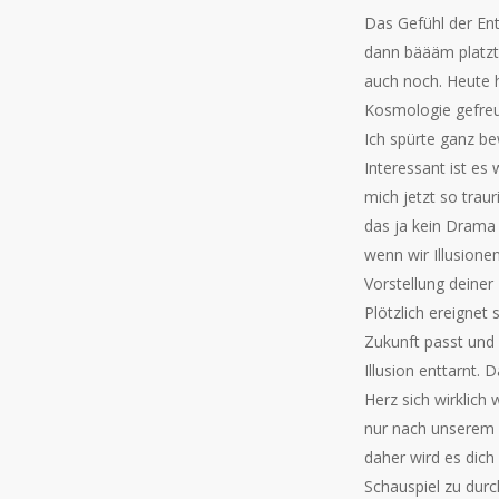
Das Gefühl der Ent
dann bäääm platzt 
auch noch. Heute h
Kosmologie gefreut
Ich spürte ganz be
Interessant ist e
mich jetzt so traur
das ja kein Drama 
wenn wir Illusione
Vorstellung deiner
Plötzlich ereignet 
Zukunft passt und 
Illusion enttarnt.
Herz sich wirklich 
nur nach unserem W
daher wird es dich
Schauspiel zu dur