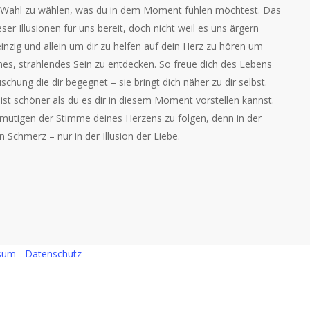
 Wahl zu wählen, was du in dem Moment fühlen möchtest. Das
eser Illusionen für uns bereit, doch nicht weil es uns ärgern
nzig und allein um dir zu helfen auf dein Herz zu hören um
es, strahlendes Sein zu entdecken. So freue dich des Lebens
schung die dir begegnet – sie bringt dich näher zu dir selbst.
ist schöner als du es dir in diesem Moment vorstellen kannst.
rmutigen der Stimme deines Herzens zu folgen, denn in der
n Schmerz – nur in der Illusion der Liebe.
sum
-
Datenschutz
-