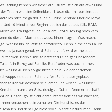
-täuschung kennen wir sicher alle. Du freust dich auf etwas und
der Traum wie eine Seifenblase. Tröste dich mir passiert das
atte ich mich mega doll auf ein Online Seminar über die Maya
. Und 10 Minuten vor Beginn lese ich das es aus fällt. BÄM.
wusst wie Traurigkeit und vor allem Ent-täuschung hoch kam.
s wenn du diesen Moment bewusst hinter fragst – Was macht
ig? . Warum bin ich jetzt so enttäuscht?. Denn in meinem Fall ist
weil es ja nach geholt wird. Schmerzhaft wird es meist dann
n aufdecken. Beispielsweise hattest du eine ganz besondere
 Zukunft in Bezug auf Familie, Beruf oder was auch immer.
sich was im Aussen so gar nicht in dein Bild der perfekten
schwupps sitzt du im Schmerz fest.Seifenblase geplatzt –
 Daher sollten wir achtsam sein lernen und wissen, was unser
wünscht, um unseren Geist richtig zu füttern. Denn er erschafft
illen. Unser Ego ist nicht daran interessiert das wir wachsen,
 immer versuchen klein zu halten. Die Kunst ist es das
ch schauen und dem Ego nicht soviel Macht einzuräumen. Denn