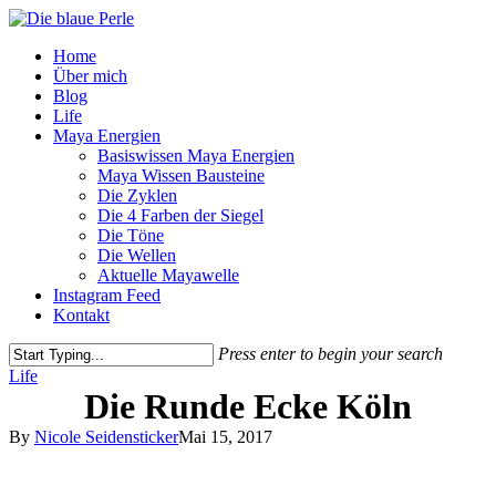
Skip
to
Menu
Home
main
Über mich
content
Blog
Life
Maya Energien
Basiswissen Maya Energien
Maya Wissen Bausteine
Die Zyklen
Die 4 Farben der Siegel
Die Töne
Die Wellen
Aktuelle Mayawelle
Instagram Feed
Kontakt
Press enter to begin your search
Close
Life
Search
Die Runde Ecke Köln
By
Nicole Seidensticker
Mai 15, 2017