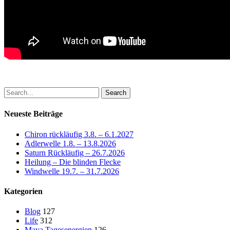
Search
Neueste Beiträge
Chiron rückläufig 3.8. – 6.1.2027
Adlerwelle 1.8. – 13.8.2026
Saturn Rückläufig – 26.7.2026
Heilung – Die blinden Flecke
Windwelle 19.7. – 31.7.2026
Kategorien
Blog
127
Life
312
Maya Tagesenergien
126