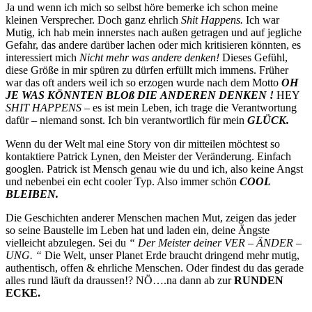
Ja und wenn ich mich so selbst höre bemerke ich schon meine
kleinen Versprecher. Doch ganz ehrlich
Shit Happens.
Ich war
Mutig, ich hab mein innerstes nach außen getragen und auf jegliche
Gefahr, das andere darüber lachen oder mich kritisieren könnten, es
interessiert mich
Nicht mehr was andere denken!
Dieses Gefühl,
diese Größe in mir spüren zu dürfen erfüllt mich immens. Früher
war das oft anders weil ich so erzogen wurde nach dem Motto
OH
JE WAS KÖNNTEN BLOß DIE
ANDEREN
D
ENKEN !
HEY
SHIT HAPPENS
– es ist mein Leben, ich trage die Verantwortung
dafür – niemand sonst. Ich bin verantwortlich für mein
GLÜCK.
Wenn du der Welt mal eine Story von dir mitteilen möchtest so
kontaktiere Patrick Lynen, den Meister der Veränderung. Einfach
googlen. Patrick ist Mensch genau wie du und ich, also keine Angst
und nebenbei ein echt cooler Typ. Also immer schön
COOL
BLEIBEN.
Die Geschichten anderer Menschen machen Mut, zeigen das jeder
so seine Baustelle im Leben hat und laden ein, deine Ängste
vielleicht abzulegen. Sei du
“ Der Meister deiner VER – ÄNDER –
UNG. “
Die Welt, unser Planet Erde braucht dringend mehr mutig,
authentisch, offen & ehrliche Menschen. Oder findest du das gerade
alles rund läuft da draussen!? NÖ….na dann ab zur
RUNDEN
ECKE.