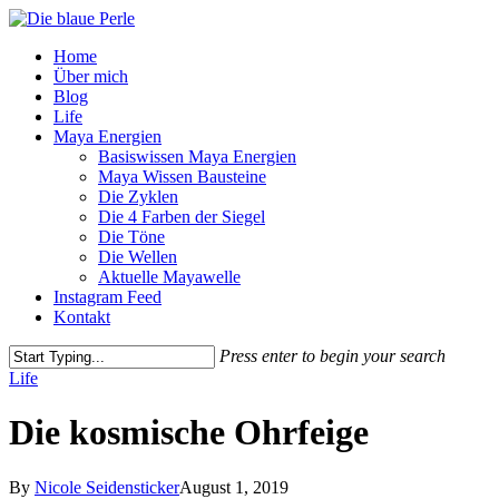
Skip
to
Menu
Home
main
Über mich
content
Blog
Life
Maya Energien
Basiswissen Maya Energien
Maya Wissen Bausteine
Die Zyklen
Die 4 Farben der Siegel
Die Töne
Die Wellen
Aktuelle Mayawelle
Instagram Feed
Kontakt
Press enter to begin your search
Close
Life
Search
Die kosmische Ohrfeige
By
Nicole Seidensticker
August 1, 2019