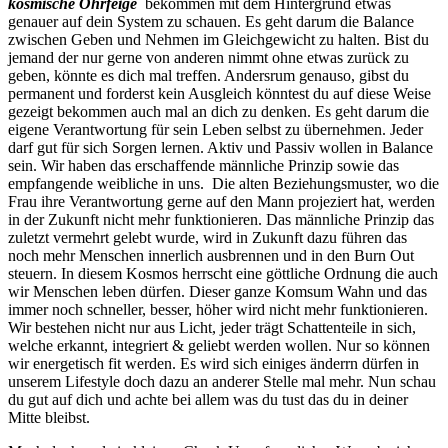
kosmische Ohrfeige
bekommen mit dem Hintergrund etwas
genauer auf dein System zu schauen. Es geht darum die Balance
zwischen Geben und Nehmen im Gleichgewicht zu halten. Bist du
jemand der nur gerne von anderen nimmt ohne etwas zurück zu
geben, könnte es dich mal treffen. Andersrum genauso, gibst du
permanent und forderst kein Ausgleich könntest du auf diese Weise
gezeigt bekommen auch mal an dich zu denken. Es geht darum die
eigene Verantwortung für sein Leben selbst zu übernehmen. Jeder
darf gut für sich Sorgen lernen. Aktiv und Passiv wollen in Balance
sein. Wir haben das erschaffende männliche Prinzip sowie das
empfangende weibliche in uns. Die alten Beziehungsmuster, wo die
Frau ihre Verantwortung gerne auf den Mann projeziert hat, werden
in der Zukunft nicht mehr funktionieren. Das männliche Prinzip das
zuletzt vermehrt gelebt wurde, wird in Zukunft dazu führen das
noch mehr Menschen innerlich ausbrennen und in den Burn Out
steuern. In diesem Kosmos herrscht eine göttliche Ordnung die auch
wir Menschen leben dürfen. Dieser ganze Komsum Wahn und das
immer noch schneller, besser, höher wird nicht mehr funktionieren.
Wir bestehen nicht nur aus Licht, jeder trägt Schattenteile in sich,
welche erkannt, integriert & geliebt werden wollen. Nur so können
wir energetisch fit werden. Es wird sich einiges änderrn dürfen in
unserem Lifestyle doch dazu an anderer Stelle mal mehr. Nun schau
du gut auf dich und achte bei allem was du tust das du in deiner
Mitte bleibst.