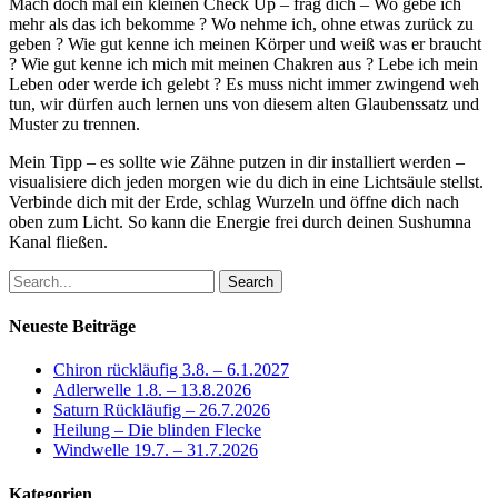
Mach doch mal ein kleinen Check Up – frag dich – Wo gebe ich
mehr als das ich bekomme ? Wo nehme ich, ohne etwas zurück zu
geben ? Wie gut kenne ich meinen Körper und weiß was er braucht
? Wie gut kenne ich mich mit meinen Chakren aus ? Lebe ich mein
Leben oder werde ich gelebt ? Es muss nicht immer zwingend weh
tun, wir dürfen auch lernen uns von diesem alten Glaubenssatz und
Muster zu trennen.
Mein Tipp – es sollte wie Zähne putzen in dir installiert werden –
visualisiere dich jeden morgen wie du dich in eine Lichtsäule stellst.
Verbinde dich mit der Erde, schlag Wurzeln und öffne dich nach
oben zum Licht. So kann die Energie frei durch deinen Sushumna
Kanal fließen.
Search
Neueste Beiträge
Chiron rückläufig 3.8. – 6.1.2027
Adlerwelle 1.8. – 13.8.2026
Saturn Rückläufig – 26.7.2026
Heilung – Die blinden Flecke
Windwelle 19.7. – 31.7.2026
Kategorien