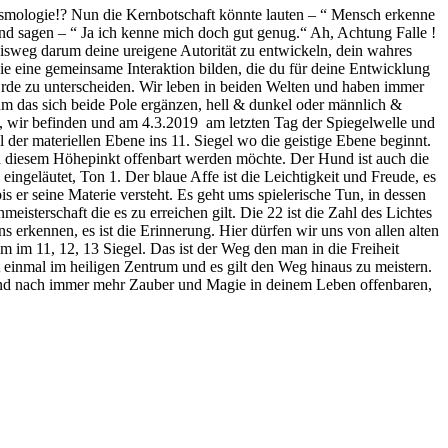
osmologie!? Nun die Kernbotschaft könnte lauten – “ Mensch erkenne
d sagen – “ Ja ich kenne mich doch gut genug.“ Ah, Achtung Falle !
tnisweg darum deine ureigene Autorität zu entwickeln, dein wahres
die eine gemeinsame Interaktion bilden, die du für deine Entwicklung
rde zu unterscheiden. Wir leben in beiden Welten und haben immer
arum das sich beide Pole ergänzen, hell & dunkel oder männlich &
 wir befinden und am 4.3.2019 am letzten Tag der Spiegelwelle und
 der materiellen Ebene ins 11. Siegel wo die geistige Ebene beginnt.
an diesem Höhepinkt offenbart werden möchte. Der Hund ist auch die
eingeläutet, Ton 1. Der blaue Affe ist die Leichtigkeit und Freude, es
is er seine Materie versteht. Es geht ums spielerische Tun, in dessen
meisterschaft die es zu erreichen gilt. Die 22 ist die Zahl des Lichtes
ns erkennen, es ist die Erinnerung. Hier dürfen wir uns von allen alten
em im 11, 12, 13 Siegel. Das ist der Weg den man in die Freiheit
 einmal im heiligen Zentrum und es gilt den Weg hinaus zu meistern.
h und nach immer mehr Zauber und Magie in deinem Leben offenbaren,