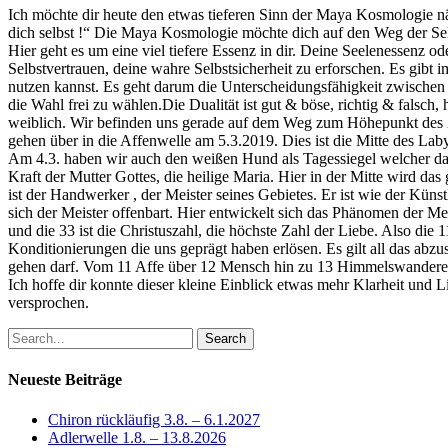
Ich möchte dir heute den etwas tieferen Sinn der Maya Kosmologie n
dich selbst !“ Die Maya Kosmologie möchte dich auf den Weg der Sel
Hier geht es um eine viel tiefere Essenz in dir. Deine Seelenessenz o
Selbstvertrauen, deine wahre Selbstsicherheit zu erforschen. Es gibt 
nutzen kannst. Es geht darum die Unterscheidungsfähigkeit zwischen
die Wahl frei zu wählen.Die Dualität ist gut & böse, richtig & falsch
weiblich. Wir befinden uns gerade auf dem Weg zum Höhepunkt des 2
gehen über in die Affenwelle am 5.3.2019. Dies ist die Mitte des Lab
Am 4.3. haben wir auch den weißen Hund als Tagessiegel welcher das
Kraft der Mutter Gottes, die heilige Maria. Hier in der Mitte wird das
ist der Handwerker , der Meister seines Gebietes. Er ist wie der Künst
sich der Meister offenbart. Hier entwickelt sich das Phänomen der Meiste
und die 33 ist die Christuszahl, die höchste Zahl der Liebe. Also die 
Konditionierungen die uns geprägt haben erlösen. Es gilt all das abzu
gehen darf. Vom 11 Affe über 12 Mensch hin zu 13 Himmelswanderer ( 
Ich hoffe dir konnte dieser kleine Einblick etwas mehr Klarheit un
versprochen.
Search
Neueste Beiträge
Chiron rückläufig 3.8. – 6.1.2027
Adlerwelle 1.8. – 13.8.2026