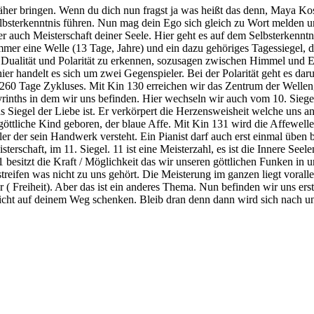
äher bringen. Wenn du dich nun fragst ja was heißt das denn, Maya K
bsterkenntnis führen. Nun mag dein Ego sich gleich zu Wort melden un
der auch Meisterschaft deiner Seele. Hier geht es auf dem Selbsterkenn
immer eine Welle (13 Tage, Jahre) und ein dazu gehöriges Tagessiegel, 
 Dualität und Polarität zu erkennen, sozusagen zwischen Himmel und E
, hier handelt es sich um zwei Gegenspieler. Bei der Polarität geht es d
60 Tage Zykluses. Mit Kin 130 erreichen wir das Zentrum der Wellen,
yrinths in dem wir uns befinden. Hier wechseln wir auch vom 10. Siegel
 Siegel der Liebe ist. Er verkörpert die Herzensweisheit welche uns 
 göttliche Kind geboren, der blaue Affe. Mit Kin 131 wird die Affewelle 
ler der sein Handwerk versteht. Ein Pianist darf auch erst einmal üben b
rschaft, im 11. Siegel. 11 ist eine Meisterzahl, es ist die Innere Seelen
11 besitzt die Kraft / Möglichkeit das wir unseren göttlichen Funken in u
streifen was nicht zu uns gehört. Die Meisterung im ganzen liegt vorall
Freiheit). Aber das ist ein anderes Thema. Nun befinden wir uns erst
d Licht auf deinem Weg schenken. Bleib dran denn dann wird sich nac