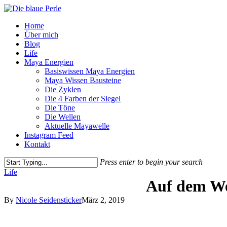
Skip
to
Menu
Home
main
Über mich
content
Blog
Life
Maya Energien
Basiswissen Maya Energien
Maya Wissen Bausteine
Die Zyklen
Die 4 Farben der Siegel
Die Töne
Die Wellen
Aktuelle Mayawelle
Instagram Feed
Kontakt
Press enter to begin your search
Close
Life
Search
Auf dem We
By
Nicole Seidensticker
März 2, 2019