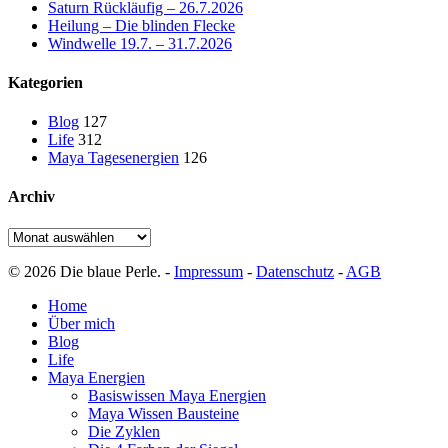
Saturn Rückläufig – 26.7.2026
Heilung – Die blinden Flecke
Windwelle 19.7. – 31.7.2026
Kategorien
Blog
127
Life
312
Maya Tagesenergien
126
Archiv
Archiv
© 2026 Die blaue Perle. -
Impressum
-
Datenschutz
-
AGB
Close
Home
Menu
Über mich
Blog
Life
Maya Energien
Basiswissen Maya Energien
Maya Wissen Bausteine
Die Zyklen