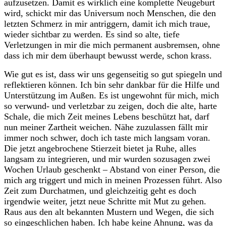
aufzusetzen. Damit es wirklich eine komplette Neugeburt
wird, schickt mir das Universum noch Menschen, die den
letzten Schmerz in mir antriggern, damit ich mich traue,
wieder sichtbar zu werden. Es sind so alte, tiefe
Verletzungen in mir die mich permanent ausbremsen, ohne
dass ich mir dem überhaupt bewusst werde, schon krass.
Wie gut es ist, dass wir uns gegenseitig so gut spiegeln und
reflektieren können. Ich bin sehr dankbar für die Hilfe und
Unterstützung im Außen. Es ist ungewohnt für mich, mich
so verwund- und verletzbar zu zeigen, doch die alte, harte
Schale, die mich Zeit meines Lebens beschützt hat, darf
nun meiner Zartheit weichen. Nähe zuzulassen fällt mir
immer noch schwer, doch ich taste mich langsam voran.
Die jetzt angebrochene Stierzeit bietet ja Ruhe, alles
langsam zu integrieren, und mir wurden sozusagen zwei
Wochen Urlaub geschenkt – Abstand von einer Person, die
mich arg triggert und mich in meinen Prozessen führt. Also
Zeit zum Durchatmen, und gleichzeitig geht es doch
irgendwie weiter, jetzt neue Schritte mit Mut zu gehen.
Raus aus den alt bekannten Mustern und Wegen, die sich
so eingeschlichen haben. Ich habe keine Ahnung, was da