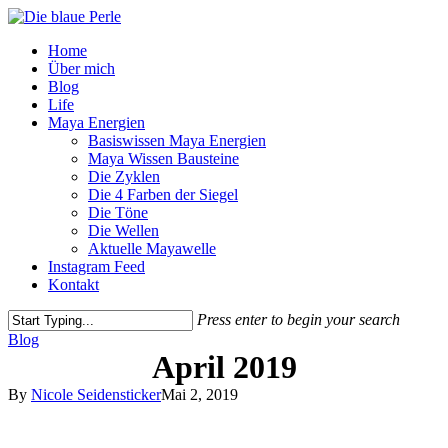
Skip
to
Menu
Home
main
Über mich
content
Blog
Life
Maya Energien
Basiswissen Maya Energien
Maya Wissen Bausteine
Die Zyklen
Die 4 Farben der Siegel
Die Töne
Die Wellen
Aktuelle Mayawelle
Instagram Feed
Kontakt
Press enter to begin your search
Close
Blog
Search
April 2019
By
Nicole Seidensticker
Mai 2, 2019