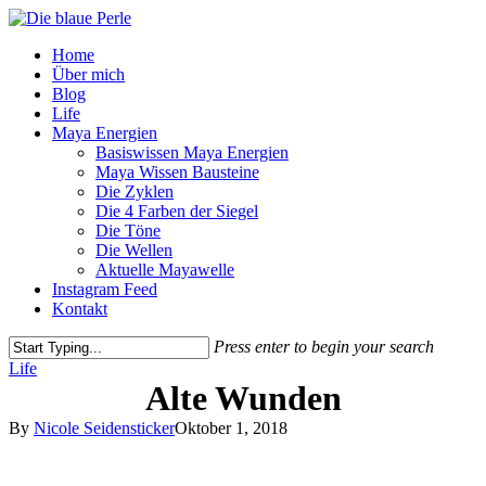
Skip
to
Menu
Home
main
Über mich
content
Blog
Life
Maya Energien
Basiswissen Maya Energien
Maya Wissen Bausteine
Die Zyklen
Die 4 Farben der Siegel
Die Töne
Die Wellen
Aktuelle Mayawelle
Instagram Feed
Kontakt
Press enter to begin your search
Close
Life
Search
Alte Wunden
By
Nicole Seidensticker
Oktober 1, 2018