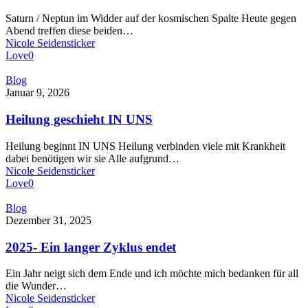
Widder
Saturn / Neptun im Widder auf der kosmischen Spalte Heute gegen
–
Abend treffen diese beiden…
20.02.2026
Nicole Seidensticker
Love
0
Heilung
Blog
geschieht
Januar 9, 2026
IN
UNS
Heilung geschieht IN UNS
Heilung beginnt IN UNS Heilung verbinden viele mit Krankheit
dabei benötigen wir sie Alle aufgrund…
Nicole Seidensticker
Love
0
2025-
Blog
Ein
Dezember 31, 2025
langer
Zyklus
2025- Ein langer Zyklus endet
endet
Ein Jahr neigt sich dem Ende und ich möchte mich bedanken für all
die Wunder…
Nicole Seidensticker