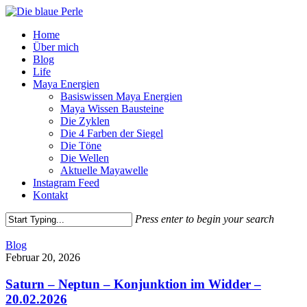
Skip
to
Menu
Home
main
Über mich
content
Blog
Life
Maya Energien
Basiswissen Maya Energien
Maya Wissen Bausteine
Die Zyklen
Die 4 Farben der Siegel
Die Töne
Die Wellen
Aktuelle Mayawelle
Instagram Feed
Kontakt
Press enter to begin your search
Close
Search
Saturn
Blog
–
Februar 20, 2026
Neptun
–
Saturn – Neptun – Konjunktion im Widder –
Konjunktion
20.02.2026
im