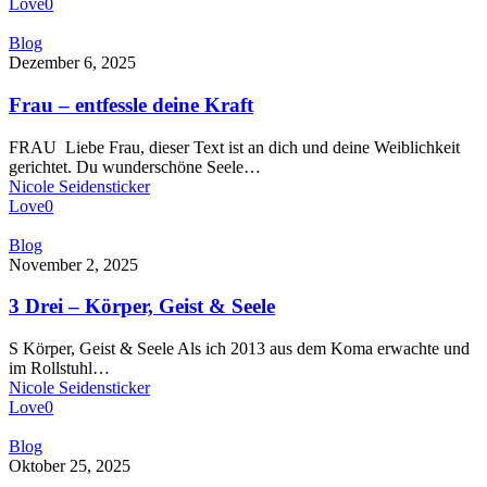
Love
0
Frau
Blog
–
Dezember 6, 2025
entfessle
deine
Frau – entfessle deine Kraft
Kraft
FRAU Liebe Frau, dieser Text ist an dich und deine Weiblichkeit
gerichtet. Du wunderschöne Seele…
Nicole Seidensticker
Love
0
3
Blog
Drei
November 2, 2025
–
Körper,
3 Drei – Körper, Geist & Seele
Geist
&
S Körper, Geist & Seele Als ich 2013 aus dem Koma erwachte und
Seele
im Rollstuhl…
Nicole Seidensticker
Love
0
25.10.2025
Blog
–
Oktober 25, 2025
Stille