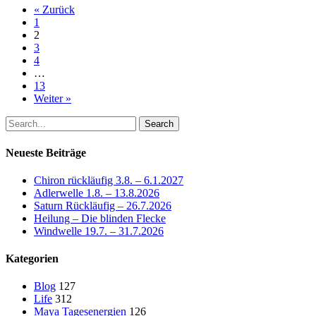
« Zurück
1
2
3
4
…
13
Weiter »
Search
Neueste Beiträge
Chiron rückläufig 3.8. – 6.1.2027
Adlerwelle 1.8. – 13.8.2026
Saturn Rückläufig – 26.7.2026
Heilung – Die blinden Flecke
Windwelle 19.7. – 31.7.2026
Kategorien
Blog
127
Life
312
Maya Tagesenergien
126