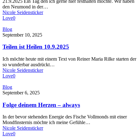
21.9.2025 Ein Tag den ich gerne hier festhalten möchte. Wir haben
–
den Neumond in der…
Vertrauen
Nicole Seidensticker
–
Love
0
Fluss
–
Teilen
Blog
Hingabe
ist
September 10, 2025
Heilen
10.9.2025
Teilen ist Heilen 10.9.2025
Ich möchte heute mit einem Text von Reiner Maria Rilke starten der
so wunderbar ausdrückt…
Nicole Seidensticker
Love
0
Folge
Blog
deinem
September 6, 2025
Herzen
–
Folge deinem Herzen – always
always
In der bevor stehenden Energie des Fische Vollmonds mit einer
Mondfinsternis möchte ich meine Gefühle…
Nicole Seidensticker
Love
0